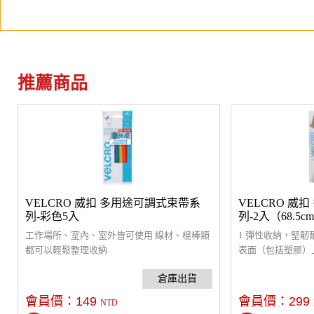
推薦商品
VELCRO 威扣 多用途可調式束帶系
VELCRO 威
列-彩色5入
列-2入（68.5cm
工作場所、室內、室外皆可使用 線材、棍棒類
1.彈性收納，堅韌
都可以輕鬆整理收納
表面（包括塑膠）
用。
會員價：
149
會員價：
299
NTD