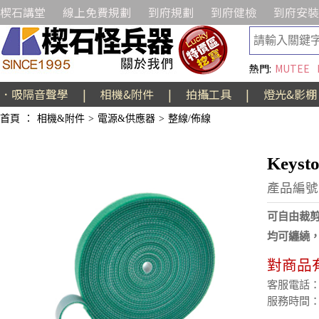
楔石講堂
線上免費規劃
到府規劃
到府健檢
到府安裝
熱門:
MUTEE
．吸隔音聲學
|
相機&附件
|
拍攝工具
|
燈光&影棚
首頁
：
相機&附件
>
電源&供應器
>
整線/佈線
Keys
產品編號:
可自由裁
均可纏繞
對商品
客服電話：(02
服務時間：週