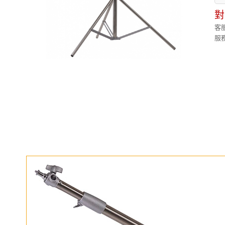
對
客服
服務