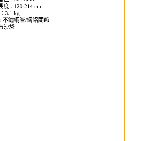
 : 120-214 cm
3.1 kg
: 不鏽鋼管/鑄鋁關節
布沙袋