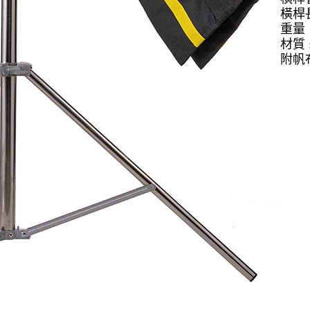
橫桿長度
重量 ：
材質 
附帆