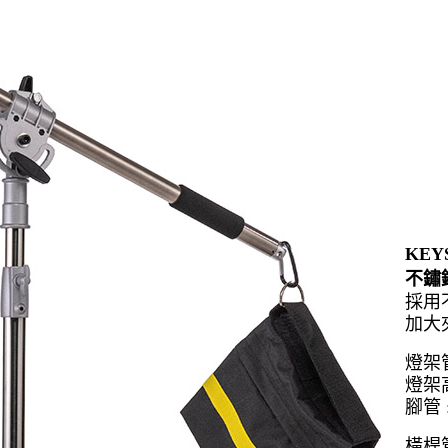
KEY
不鏽
採用
加大
燈架管
燈架高度
腳管 
橫桿管