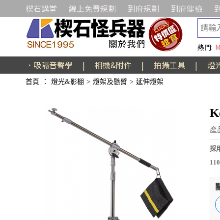
楔石講堂
線上免費規劃
到府規劃
到府健檢
熱門:
M
．吸隔音聲學
|
相機&附件
|
拍攝工具
|
燈
首頁
：
燈光&影棚
>
燈架及懸臂
>
延伸燈架
K
產
採
11