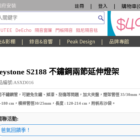
到府安裝
購物車(
註冊
|
登入
|
UTEE
DeEcho
隔音窗簾
門板隔音
阻尼隔音毯
光&影棚
|
錄音&音響
|
Peak Design
|
品牌專館
eystone S2188 不鏽鋼兩節延伸燈架
品編號:ASXD016
用不鏽鋼管，可避免生鏽、掉漆、刮傷等問題，加大夾盤，燈架管徑 35/30mm
0-180 cm，橫桿管徑30/25mm，長度 : 120-214 cm，附帆布沙袋。
關聯活動:
爸氣回饋季！