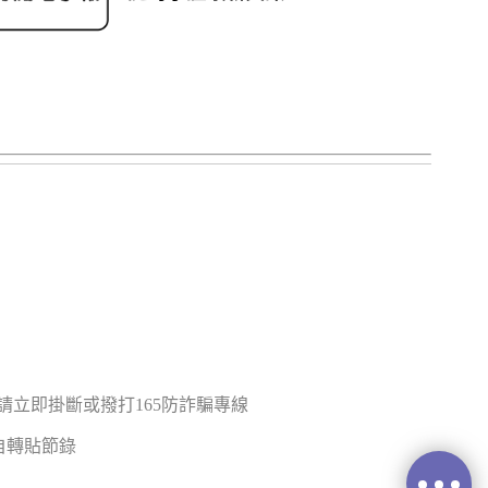
立即掛斷或撥打165防詐騙專線
禁止擅自轉貼節錄