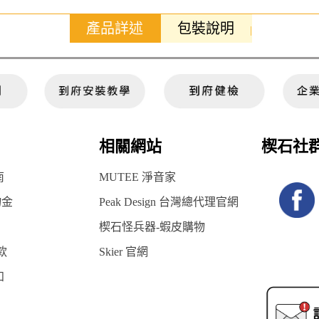
產品詳述
包裝說明
相關網站
楔石社
南
MUTEE 淨音家
物金
Peak Design 台灣總代理官網
楔石怪兵器-蝦皮購物
款
Skier 官網
知