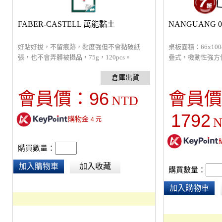
FABER-CASTELL 萬能黏土
NANGUANG 
好貼好拔，不留痕跡，黏度強但不會黏破紙
桌板面積：66x10
張，也不會弄髒被攝品，75g，120pcs。
疊式，機動性強方
屬利器。非常適合
及背板打燈。
96
會員價：
會員價
NTD
1792
購物金
N
4
元
購買數量：
加入購物車
加入收藏
購買數量：
加入購物車