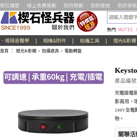
楔石講堂
線上免費規劃
到府規劃
到府健檢
到府安裝
熱門:
MUTEE
．吸隔音聲學
|
相機&附件
|
拍攝工具
|
燈光&影棚
首頁
：
燈光&影棚
>
拍攝道具
>
電動轉盤
Keys
產品編號:
充電插電
影兩用，環
240V全
物。
關聯活