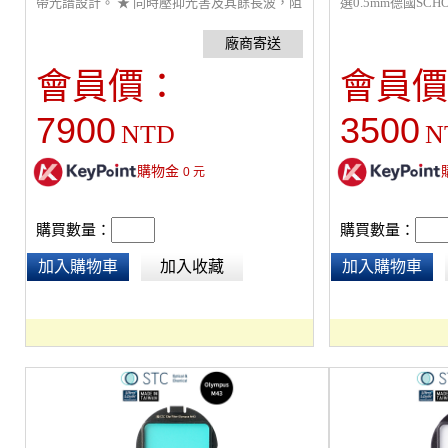
帶光譜設計。 ★ 同時壓抑光害及其餘長波，阻
選0.5mm德國SCH
擋都市光害穿透影響畫質。 ★ 使用離子助鍍法
用離子助鍍法(IB
將光學薄膜鍍在SchottR B270光學玻璃上。 ★
擋光害。 ★ 光
鋁框經過不沾黏鐵氟龍與消除反光的黑色磨砂
的色彩表現。 ★
會員價：
會員價
處理。 ★ 台灣研發製造，全球首創濾鏡12個
潔。 ★ 台灣研發
月保固及維修服務。
保固及維修服務。
7900
3500
NTD
N
購物金
0
元
購買數量：
購買數量：
加入購物車
加入收藏
加入購物車