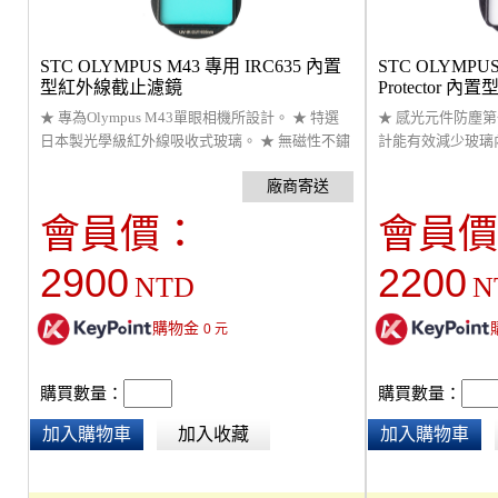
STC OLYMPUS M43 專用 IRC635 內置
STC OLYMPUS
型紅外線截止濾鏡
Protector
★ 專為Olympus M43單眼相機所設計。 ★ 特選
★ 感光元件防塵第
日本製光學級紅外線吸收式玻璃。 ★ 無磁性不鏽
計能有效減少玻璃
鋼材質製作、框體表面鐵氟龍處理。 ★ 專利簧片
透式光譜設計減少
設計固定濾鏡不會晃動而影響焦平面。 ★ 台灣研
減震機制與熱轉換
發製造，全球首創濾鏡12個月保固及維修服務。
200公分高爾夫球
會員價：
會員價
設計固定濾鏡不會
台灣研發製造，全
2900
2200
NTD
N
修服務。
購物金
0
元
購買數量：
購買數量：
加入購物車
加入收藏
加入購物車