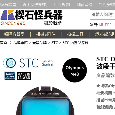
楔石講堂
線上免費規劃
到府規劃
到府健檢
到府安裝
熱門:
MUTEE
．吸隔音聲學
|
相機&附件
|
拍攝工具
|
燈光&影棚
首頁
：
品牌專館
>
光學品牌
>
STC
>
STC 內置型濾鏡
STC 
波段
產品編號:E
★ 專為O
地景構圖。
擋城市常見
首創濾鏡1