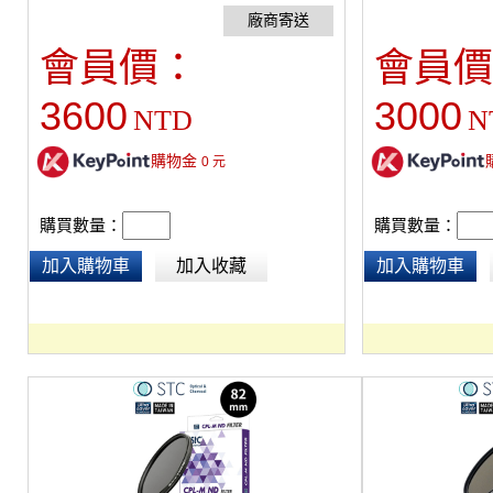
★ Ultra Layer®鍍膜技術能有效阻隔UV紫外
★ Ultra Lay
線。 ★ 台灣研發製造，全球首創濾鏡18個月
線。 ★ 台灣研發
會員價：
會員價
保固及維修服務。
保固及維修服務。
3600
3000
NTD
N
購物金
0
元
購買數量：
購買數量：
加入購物車
加入收藏
加入購物車