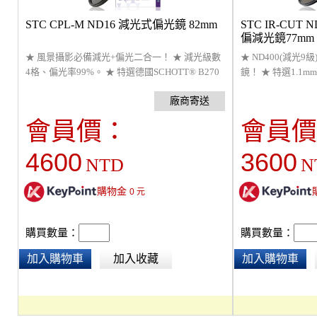
STC CPL-M ND16 減光式偏光鏡 82mm
STC IR-CUT
偏減光鏡77mm
★ 風景攝影必備減光+偏光二合一！ ★ 減光級數
★ ND400(減光
4格、偏光率99%。 ★ 特選德國SCHOTT® B270
鏡！ ★ 特選1.1m
玻璃與日製有色熔融玻璃。 ★ 獨家SLC鍍模技術
璃。 ★ 超輕薄
達到真正超低色偏。 ★ 台灣研發製造，全球首創
★ Ultra Lay
濾鏡18個月保固及維修服務。
線。 ★ 台灣研發
會員價：
會員價
保固及維修服務。
4600
3600
NTD
N
購物金
0
元
購買數量：
購買數量：
加入購物車
加入收藏
加入購物車