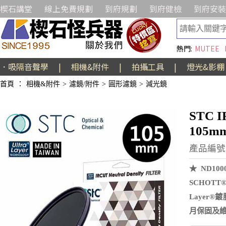
楔石講堂
線上免費規劃
到府規劃
到府健檢
到府安裝
熱門:
MUTEE
．吸隔音聲學
|
相機&附件
|
拍攝工具
|
燈光&影棚
首頁
：
相機&附件
>
濾鏡/附件
>
圓形濾鏡
>
減光鏡
STC 
105m
產品編號:E
★ ND1
SCHOTT
Layer
月保固及