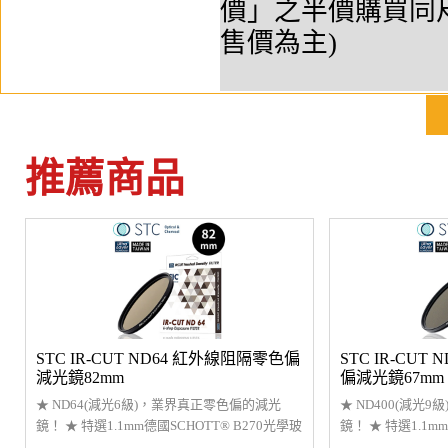
價」之半價購買同
售價為主)
推薦商品
STC IR-CUT ND64 紅外線阻隔零色偏
STC IR-CUT
減光鏡82mm
偏減光鏡67mm
★ ND64(減光6級)，業界真正零色偏的減光
★ ND400(減光
鏡！ ★ 特選1.1mm德國SCHOTT® B270光學玻
鏡！ ★ 特選1.1m
璃。 ★ 超輕薄吸震式鋁環能減少暗角產生。
璃。 ★ 超輕薄