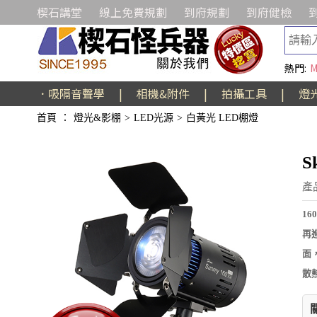
楔石講堂
線上免費規劃
到府規劃
到府健檢
熱門:
M
．吸隔音聲學
|
相機&附件
|
拍攝工具
|
燈
首頁
：
燈光&影棚
>
LED光源
>
白黃光 LED棚燈
S
產
16
再
面
散