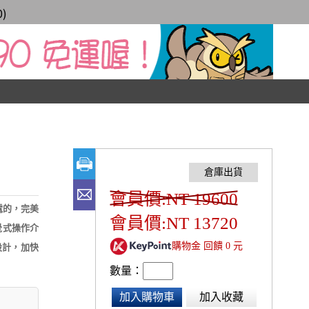
0
)
會員價:NT 19600
省電的，完美
會員價:NT 13720
覺式操作介
購物金 回饋 0 元
設計，加快
數量：
加入購物車
加入收藏