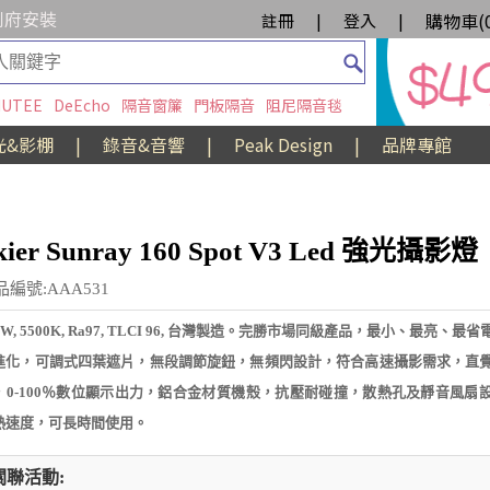
到府安裝
購物車(
註冊
|
登入
|
UTEE
DeEcho
隔音窗簾
門板隔音
阻尼隔音毯
光&影棚
|
錄音&音響
|
Peak Design
|
品牌專館
kier Sunray 160 Spot V3 Led 強光攝影燈
品編號:AAA531
0W, 5500K, Ra97, TLCI 96, 台灣製造。完勝市場同級產品，最小、最亮、最
進化，可調式四葉遮片，無段調節旋鈕，無頻閃設計，符合高速攝影需求，直
，0-100％數位顯示出力，鋁合金材質​機殼，抗壓耐碰撞，散熱孔及靜音風扇
熱速度，可長時間使用。
關聯活動: