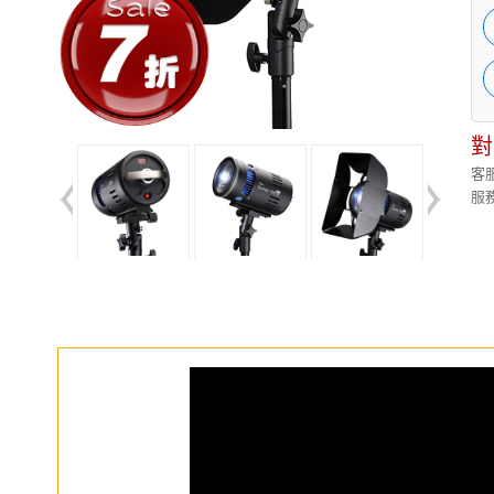
對
客服
服務