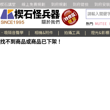
楔石講堂
線上免費規劃
到府規劃
到府健檢
到府安裝
熱門:
MUTEE
．吸隔音聲學
|
相機&附件
|
拍攝工具
|
燈光&影棚
找不到商品或商品已下架！