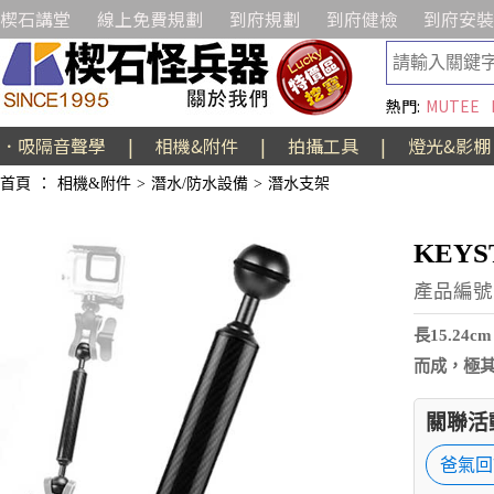
楔石講堂
線上免費規劃
到府規劃
到府健檢
到府安裝
熱門:
MUTEE
．吸隔音聲學
|
相機&附件
|
拍攝工具
|
燈光&影棚
首頁
：
相機&附件
>
潛水/防水設備
>
潛水支架
KEY
產品編號:A
長15.2
而成，極
關聯活
爸氣回