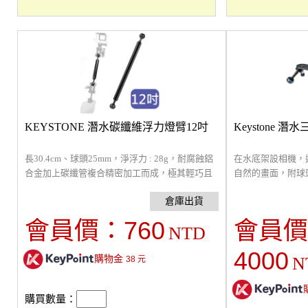
KEYSTONE 潛水碳纖維浮力燈臂12吋
Keystone 潛
長30.4cm、球頭25mm，淨浮力 : 28g，耐腐蝕鋁
在水底架設相機，
合金加上碳纖管複合精密加工而成，極其輕巧且
自然的畫面，附球
堅固耐用
延伸，可直接搭配
多個M5、1/4"
求。建議搭配潛水
760
會員價：
會員價
NTD
簧繩，固定雲台，
帶走～
4000
購物金
N
38
元
購買數量：