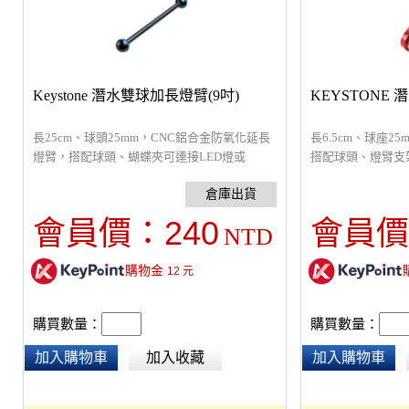
Keystone 潛水雙球加長燈臂(9吋)
KEYSTONE
長25cm、球頭25mm，CNC鋁合金防氧化延長
長6.5cm、球座
燈臂，搭配球頭、蝴蝶夾可連接LED燈或
搭配球頭、燈臂支架
GoPro使用，可360度旋轉，手持自拍或多組連
用，可360度旋
接。
240
會員價：
會員價
NTD
購物金
12
元
購買數量：
購買數量：
加入購物車
加入收藏
加入購物車