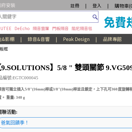
到府安裝
購物車(
註冊
|
登入
|
UTEE
DeEcho
隔音窗簾
門板隔音
阻尼隔音毯
光&影棚
|
錄音&音響
|
Peak Design
|
品牌專館
/旗板框
9.SOLUTIONS】5/8 " 雙頭關節 9.VG50
編號:EGTC000045
皆可獨立插入5/8"(16mm)桿或3/8"(10mm)桿並且鎖定，上下孔可360度旋
。 重量: 340 g
關聯活動:
爸氣回饋季！