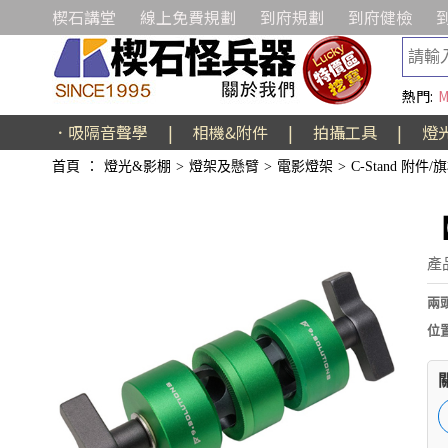
楔石講堂
線上免費規劃
到府規劃
到府健檢
熱門:
M
．吸隔音聲學
|
相機&附件
|
拍攝工具
|
燈
首頁
：
燈光&影棚
>
燈架及懸臂
>
電影燈架
>
C-Stand 附件
【
產品
兩頭
位置