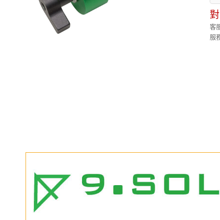
對
客服
服務