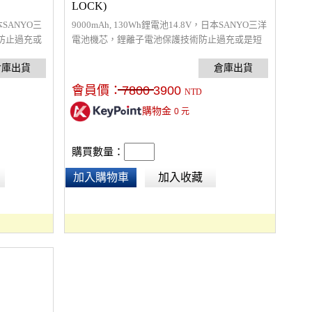
LOCK)
本SANYO三
9000mAh, 130Wh鋰電池14.8V，日本SANYO三洋
防止過充或
電池機芯，鋰離子電池保護技術防止過充或是短
機，內置5
路電路等，內置5個LED電源指示燈，可搭配內置
源分接頭同
電源分接頭同時供應相機、螢幕…等。
會員價：
7800
3900
NTD
購物金
0
元
購買數量：
加入購物車
加入收藏