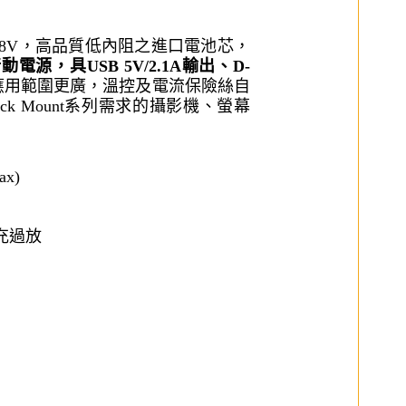
電池14.8V，高品質低內阻之進口電池芯，
動電源，具USB 5V/2.1A輸出、D-
應用範圍更廣，溫控及電流保險絲自
ck Mount系列需求的攝影機、螢幕
ax)
充過放