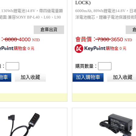
LOCK)
h, 130Wh鋰電池14.8V，帶四級電量顯
6000mAh, 89Wh鋰電池14.8V，日
:兼容SONY BP-L40、L60、L90
洋電池機芯，鋰離子電池保護技術
，包括Betacam SX、數字
是短路電路等，容量小可以帶上飛
am、DVCAM系列等。
個LED電源指示燈，可搭配內置電
時供應相機、螢幕…等。
：
8000
4000
會員價：
7300
3650
NTD
NTD
購物金
購物金
0
元
0
元
量：
購買數量：
物車
加入收藏
加入購物車
加入收藏