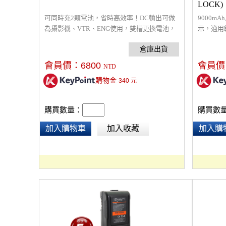
LOCK)
可同時充2顆電池，省時高效率！DC輸出可做
9000mA
為攝影機、VTR、ENG使用，雙槽更換電池，
示，適用範圍
工作不中斷。工作狀態指示燈，一目了然。充
電池攝影機
電穩壓保護，防止過充、短路。
Betac
會員價：
6800
會員價
NTD
購物金
340
元
購買數量：
購買數
加入購物車
加入收藏
加入購