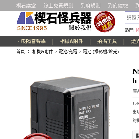
楔石講堂
線上免費規劃
到府規劃
到府健檢
熱門:
M
．吸隔音聲學
|
相機&附件
|
拍攝工具
|
燈
首頁
：
相機&附件
>
電池/充電
>
電池 (攝影機/燈光)
N
h
產品
15
出
的