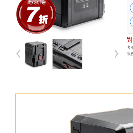
對
客服
服務