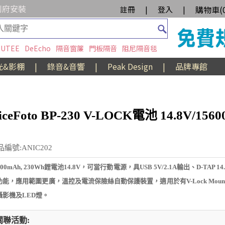
到府安裝
購物車(
註冊
|
登入
|
UTEE
DeEcho
隔音窗簾
門板隔音
阻尼隔音毯
光&影棚
|
錄音&音響
|
Peak Design
|
品牌專館
iceFoto BP-230 V-LOCK電池 14.8V/156
編號:ANIC202
600mAh, 230Wh鋰電池14.8V，可當行動電源，具USB 5V/2.1A輸出、D-TAP 14.
功能，應用範圍更廣，溫控及電流保險絲自動保護裝置，適用於有V-Lock Moun
攝影機及LED燈。
關聯活動: