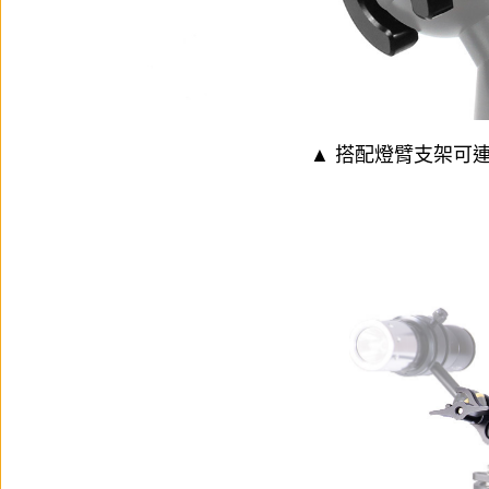
▲ 搭配
燈臂支架
可