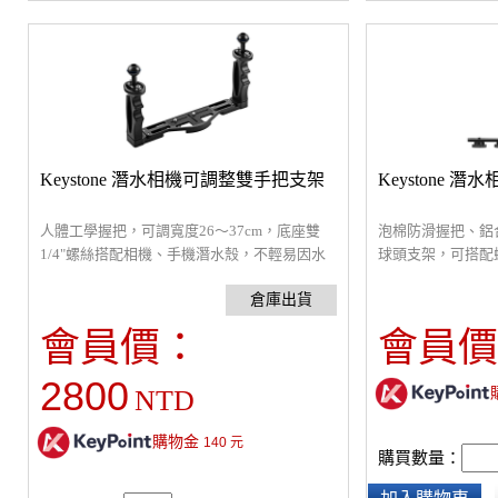
Keystone 潛水相機可調整雙手把支架
Keystone 
人體工學握把，可調寬度26～37cm，底座雙
泡棉防滑握把、鋁
1/4"螺絲搭配相機、手機潛水殼，不輕易因水
球頭支架，可搭配
流而鬆脫轉動，CNC鋁合金防氧化提籠支架，
燈、浮力燈臂，底座
附25mm球頭支架，可搭配蝴蝶夾、燈臂支架
機潛水殼，不輕易
連接LED燈、浮力燈臂，適合進階潛水攝影愛
會員價：
會員價
好者。重量：620 g，適用相機寬度：220-330
mm
2800
NTD
購物金
140
元
購買數量：