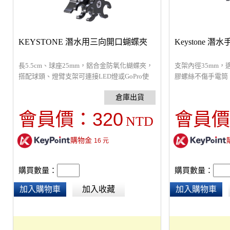
KEYSTONE 潛水用三向開口蝴蝶夾
Keystone 潛
長5.5cm、球座25mm，鋁合金防氧化蝴蝶夾，
支架內徑35mm，適
搭配球頭、燈臂支架可連接LED燈或GoPro使
膠螺絲不傷手電筒
用，可360度旋轉，手持自拍或多組連接。
接手電筒使用。尺寸98
25mm，重量78g
320
會員價：
會員價
NTD
購物金
16
元
購買數量：
購買數量：
加入購物車
加入收藏
加入購物車