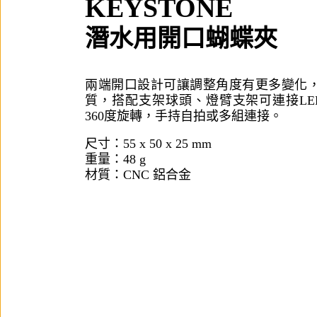
KEYSTONE
潛水用開口蝴蝶夾
兩端開口設計可讓調整角度有更多變化，
質，搭配
支架球頭
、
燈臂支架
可連接
L
360度旋轉，手持自拍或多組連接。
尺寸：55 x 50 x 25 mm
重量：48 g
​材質：CNC 鋁合金