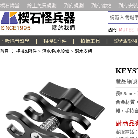
楔石講堂
線上免費規劃
到府規劃
到府健檢
到府安裝
熱門:
MUTEE
．吸隔音聲學
|
相機&附件
|
拍攝工具
|
燈光&影棚
首頁
：
相機&附件
>
潛水/防水設備
>
潛水支架
KEY
產品編號:A
長5.5c
合金材質，
轉，手持
對商品
客服電話：(02