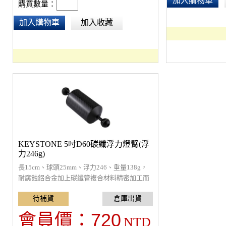
加入購物車
購買數量：
加入購物車
加入收藏
KEYSTONE 5吋D60碳纖浮力燈臂(浮
力246g)
長15cm、球頭25mm、浮力246、重量138g，
耐腐蝕鋁合金加上碳纖管複合材料精密加工而
成，極其輕巧且堅固耐用，可耐水壓到60m深
度。
720
會員價：
NTD