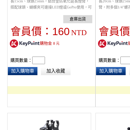
長15cm、球頭25mm，鋁合金防氧化延長燈臂，
長20cm、球頭2
搭配球頭、蝴蝶夾可連接LED燈或GoPro使用，可
臂，附多個1/4"
360度旋轉，手持自拍或多組連接，相容1吋球
可連接潛水燈或GoP
RAM Mount 系統。
可360度旋轉，手
160
會員價：
會員價
NTD
購物金
8
元
購買數量：
購買數量：
加入購物車
加入收藏
加入購物車