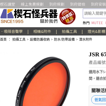
楔石講堂
線上免費規劃
到府規劃
到府健檢
到府安裝
熱門:
MUTEE
．吸隔音聲學
|
相機&附件
|
拍攝工具
|
燈光&影棚
首頁
：
拍攝工具
>
設備防護收納
>
防水/防寒設備
>
潛水附件
JSR
產品編號:
適用水下5
間，適合
關聯活
爸氣回