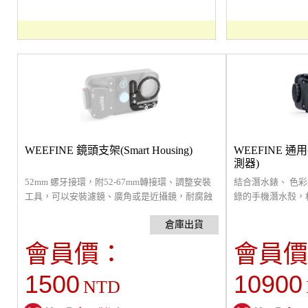
WEEFINE 鏡頭支架(Smart Housing)
WEEFINE 
測器)
52mm 螺牙接環，附52-67mm轉接環、調整安裝
結合潛水錶、 色
工具，可以安裝濾鏡、廣角或是近攝鏡，耐腐蝕
錄的手機潛水殼，
鋁合金材質，適用Weefine通用型手機金屬潛水殼
型手機。 只需確
上，可上下左右調整濾鏡至適當位置。
潛水殼後再將手機
器，可以隨時知道
會員價：
會員價
APP：Dive+ 
自動調色功能。適用 iPh
1500
10900
NTD
(Pro、Pro Max