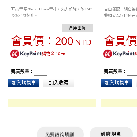
可夾管徑28mm-11mm管柱，夾力超強，附1/4”
自由搭配．組合無
及3/8”母螺孔。
雙頭皆為1/4”螺
可產生強大摩擦力
1/4”圓盤螺絲設
度約6吋 ●可使用
200
會員價：
會員價
NTD
購物金
10
元
購買數量：
購買數量：
加入購物車
加入收藏
加入購物車