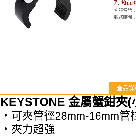
對商品
客服電話：(02
服務時間：週
產品詳
KEYSTONE 金屬蟹鉗夾(
・可夾管徑28mm-16mm管
・夾力超強