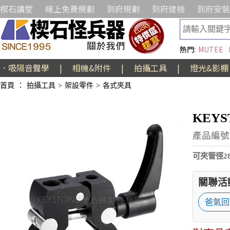
楔石講堂
線上免費規劃
到府規劃
到府健檢
到府安裝
熱門:
MUTEE
．吸隔音聲學
|
相機&附件
|
拍攝工具
|
燈光&影棚
首頁
：
拍攝工具
>
架設零件
>
各式夾具
KEY
產品編號:
可夾管徑28
關聯活
爸氣回