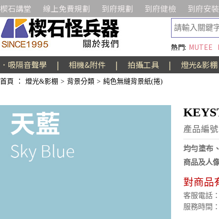
楔石講堂
線上免費規劃
到府規劃
到府健檢
到府安裝
熱門:
MUTEE
．吸隔音聲學
|
相機&附件
|
拍攝工具
|
燈光&影棚
首頁
：
燈光&影棚
>
背景分類
>
純色無縫背景紙(捲)
KEYS
產品編號:
均勻塗布、
商品及人
對商品
客服電話：(02
服務時間：週