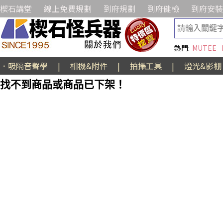
楔石講堂
線上免費規劃
到府規劃
到府健檢
到府安裝
熱門:
MUTEE
．吸隔音聲學
|
相機&附件
|
拍攝工具
|
燈光&影棚
找不到商品或商品已下架！