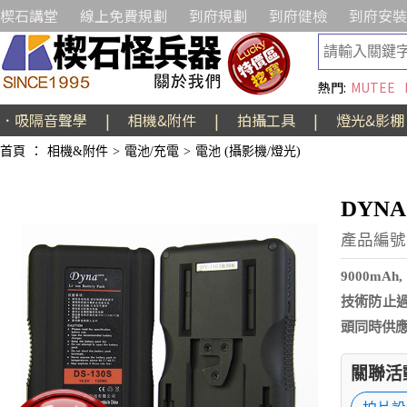
楔石講堂
線上免費規劃
到府規劃
到府健檢
到府安裝
熱門:
MUTEE
．吸隔音聲學
|
相機&附件
|
拍攝工具
|
燈光&影棚
首頁
：
相機&附件
>
電池/充電
>
電池 (攝影機/燈光)
DYNA
產品編號:
9000mA
技術防止過
頭同時供
關聯活