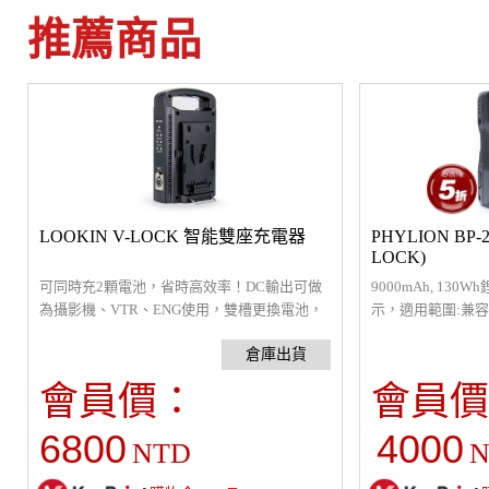
推薦商品
LOOKIN V-LOCK 智能雙座充電器
PHYLION BP-
LOCK)
可同時充2顆電池，省時高效率！DC輸出可做
9000mAh, 13
為攝影機、VTR、ENG使用，雙槽更換電池，
示，適用範圍:兼容SO
工作不中斷。工作狀態指示燈，一目了然。充
電池攝影機，包括Be
電穩壓保護，防止過充、短路。
Betacam、DVC
會員價：
會員價
6800
4000
NTD
N