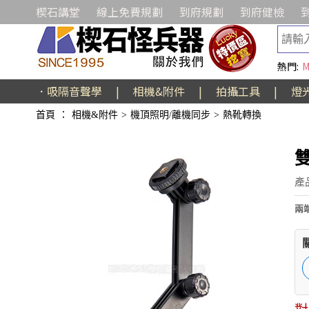
楔石講堂
線上免費規劃
到府規劃
到府健檢
熱門:
M
．吸隔音聲學
|
相機&附件
|
拍攝工具
|
燈
首頁
：
相機&附件
>
機頂照明/離機同步
>
熱靴轉換
產
兩