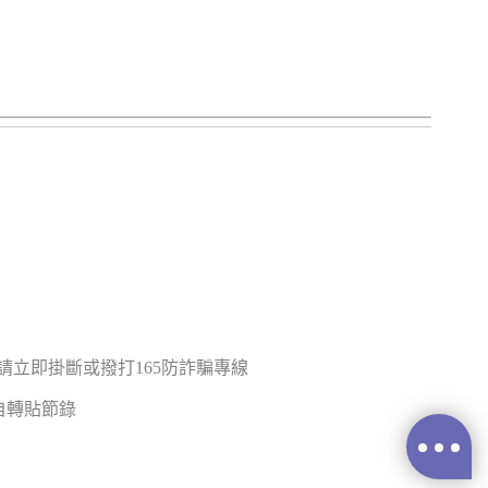
立即掛斷或撥打165防詐騙專線
禁止擅自轉貼節錄