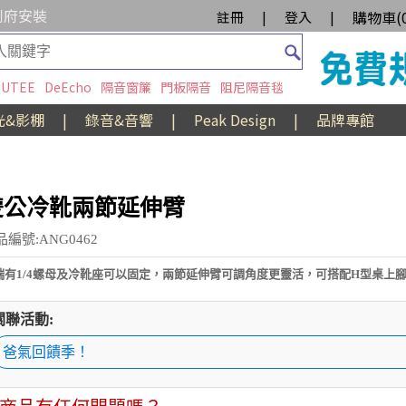
到府安裝
購物車(
註冊
|
登入
|
UTEE
DeEcho
隔音窗簾
門板隔音
阻尼隔音毯
光&影棚
|
錄音&音響
|
Peak Design
|
品牌專館
雙公冷靴兩節延伸臂
品編號:ANG0462
端有1/4螺母及冷靴座可以固定，兩節延伸臂可調角度更靈活，可搭配H型桌上
關聯活動:
爸氣回饋季！