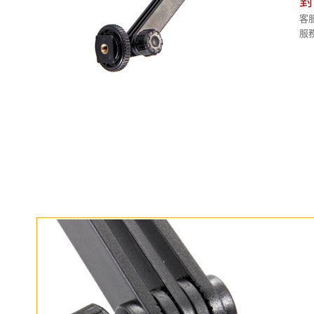
對
客服
服務