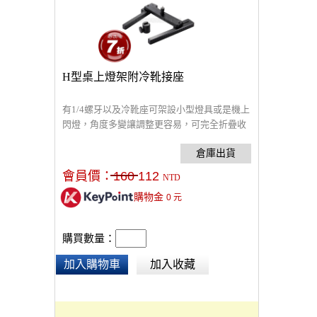
H型桌上燈架附冷靴接座
有1/4螺牙以及冷靴座可架設小型燈具或是機上
閃燈，角度多變讓調整更容易，可完全折疊收
起不佔空間
會員價：
160
112
NTD
購物金
0
元
購買數量：
加入購物車
加入收藏