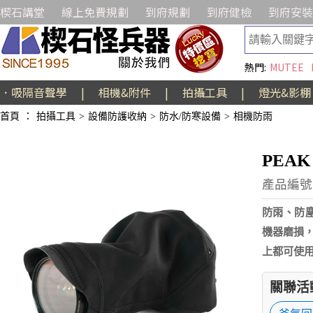
楔石講堂
線上免費規劃
到府規劃
到府健檢
到府安裝
熱門:
MUTEE
．吸隔音聲學
|
相機&附件
|
拍攝工具
|
燈光&影棚
首頁
：
拍攝工具
>
設備防護收納
>
防水/防寒設備
>
相機防雨
PEAK
產品編號:
防雨、防塵
機器磨損
上都可使用。尺
關聯活