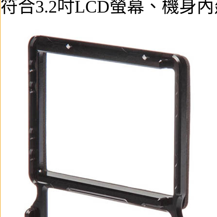
符合3.2吋LCD螢幕、機身內建電