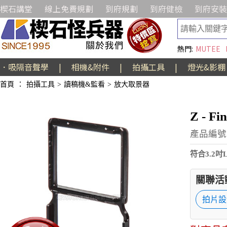
楔石講堂
線上免費規劃
到府規劃
到府健檢
到府安裝
熱門:
MUTEE
．吸隔音聲學
|
相機&附件
|
拍攝工具
|
燈光&影棚
首頁
：
拍攝工具
>
讀稿機&監看
>
放大取景器
Z - Fi
產品編號:
符合3.2吋
關聯活
拍片設