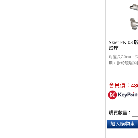
Skier FK 
燈座
母座長7.5cm
用，對於現場的採
公室裝設燈光，
裝潢。​建議架
部位，承重約1k
會員價：
48
購買數量：
加入購物車