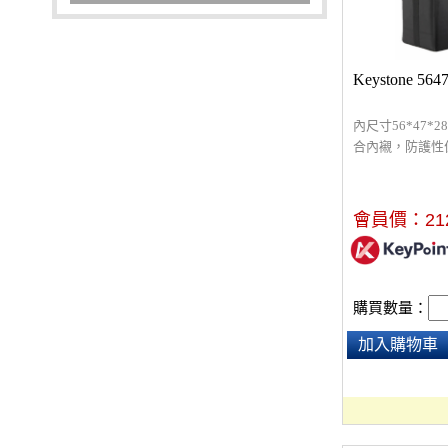
Keystone 56
內尺寸56*47*
合內襯，防護性
水、結實耐承重
內部多隔層及拉
裝入及取出設備
會員價：
21
由分割空間。
購買數量：
加入購物車