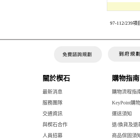
97-112/239項
關於楔石
購物指南
最新消息
購物流程指
服務團隊
KeyPoint購
交通資訊
運送須知
與楔石合作
退/換貨及退
人員招募
商品保固須