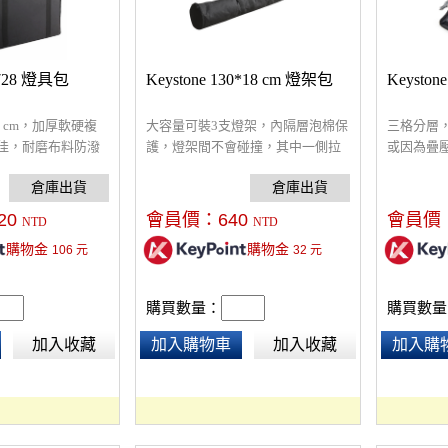
4728 燈具包
Keystone 130*18 cm 燈架包
Keysto
28 cm，加厚軟硬複
大容量可裝3支燈架，內隔層泡棉保
三格分層
佳，耐磨布料防潑
護，燈架間不會碰撞，其中一側拉
或因為疊
，質感厚實柔軟，
鍊可完全敞開，收拿都方便。外層
容易，綁
鍊帶設計，更方便
為尼龍帆布，備有三個扣帶，可調
鬆攜帶棚
，附三個隔板可自
整袋子的直徑，確實緊綑，可提、
柔光傘、反射
20
會員價：
640
會員價
NTD
NTD
可肩背，方便攜帶外出。
購物金
購物金
106
元
32
元
購買數量：
購買數量
加入收藏
加入購物車
加入收藏
加入購