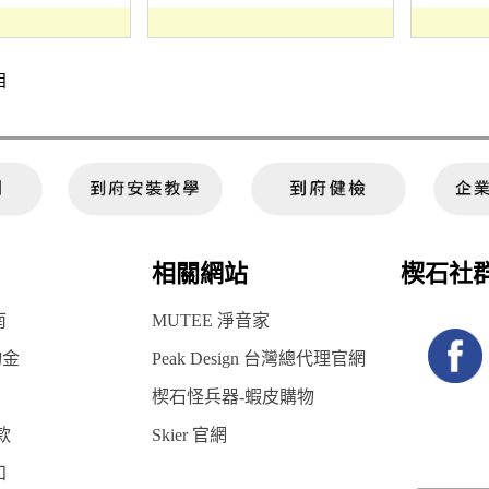
目
相關網站
楔石社
南
MUTEE 淨音家
物金
Peak Design 台灣總代理官網
楔石怪兵器-蝦皮購物
款
Skier 官網
知