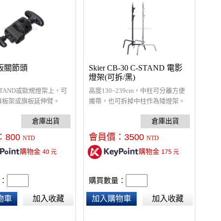
 旗板關節頭
Skier CB-30 C-STAND 電影
燈架(可拆/黑)
STAND或歐規燈架上，可
高度130~239cm，中柱可分離方便
旗板架或旗板延伸臂。
攜帶，也可拆掉中柱作為矮燈架。
全不鏽鋼材質，非常堅固，可承載
約10公斤。
：
800
會員價：
3500
NTD
NTD
購物金
購物金
40
元
175
元
：
購買數量：
物車
加入收藏
加入購物車
加入收藏