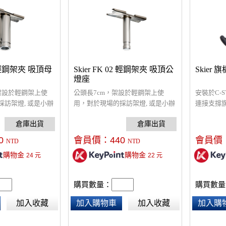
03 輕鋼架夾 吸頂母
Skier FK 02 輕鋼架夾 吸頂公
Skier
燈座
，架設於輕鋼架上使
公頭長7cm，架設於輕鋼架上使
安裝於C-
訪架燈, 或是小辦
用，對於現場的採訪架燈, 或是小辦
連接支撐
都超好用又不影響
公室裝設燈光，都超好用又不影響
設在輕鋼架較穩固的
裝潢。​建議架設在輕鋼架較穩固的
g。
部位，承重約1kg。
0
會員價：
440
會員價
NTD
NTD
購物金
購物金
24
元
22
元
購買數量：
購買數量
加入收藏
加入購物車
加入收藏
加入購