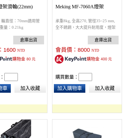
 燈架滑輪(22mm)
Meking MF-7060A燈架
輪直徑：70mm適用管
承重8kg, 全高270, 管徑35~25 mm,
重量：0.21kg
全不銹鋼，大大提升耐用度，燈架
附滑輪，輕鬆移動定位，推動時平
穩、安定，不抖動。
：
1600
會員價：
8000
NTD
NTD
購物金
購物金
80
元
400
元
：
購買數量：
物車
加入收藏
加入購物車
加入收藏