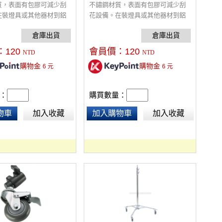
質，表面有包膠可減少刮
不鏽鋼材質，表面有包膠可減少刮
在裝燈具或其他器材到鋁
花設備。在裝燈具或其他器材到鋁
上時，綁上安全鋼索防止
架、腳架上時，綁上安全鋼索防止
掉落，避免造成人員財產
燈具器材掉落，避免造成人員財產
外發生。
損失或意外發生。
：
120
會員價：
120
NTD
NTD
購物金
購物金
6
元
6
元
：
購買數量：
物車
加入收藏
加入購物車
加入收藏