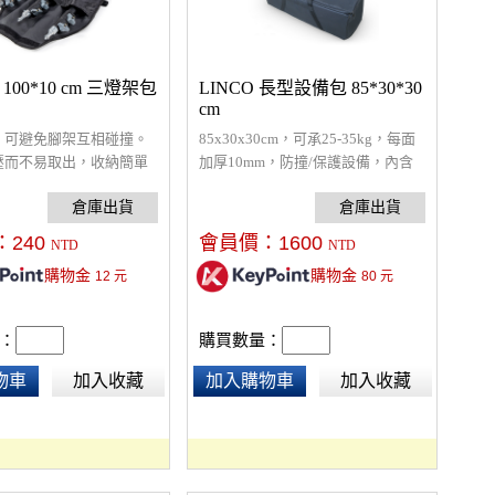
ne 100*10 cm 三燈架包
LINCO 長型設備包 85*30*30
cm
，可避免腳架互相碰撞。
85x30x30cm，可承25-35kg，每面
壓而不易取出，收納簡單
加厚10mm，防撞/保護設備，內含
帶快收，無拉鍊設計，輕
隔層可隔開設備，避免碰撞損壞，
燈相關配件（例：燈架、
搭配雙向拉鍊，滑順不易卡住，手
傘....等等）
提設計，方便好攜帶。
：
240
會員價：
1600
NTD
NTD
購物金
購物金
12
元
80
元
：
購買數量：
物車
加入收藏
加入購物車
加入收藏