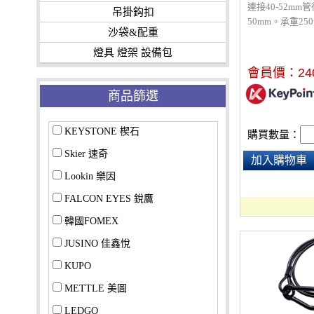
連接40-52m
吊掛鈎扣
50mm。承重25
沙袋&配重
燈具 燈架 設備包
會員價：
24
商品篩選
KEYSTONE 楔石
購買數量：
Skier 速奇
加入購物車
Lookin 樂因
FALCON EYES 銳鷹
韓國FOMEX
JUSINO 佳鑫悅
KUPO
METTLE 美圖
LEDGO