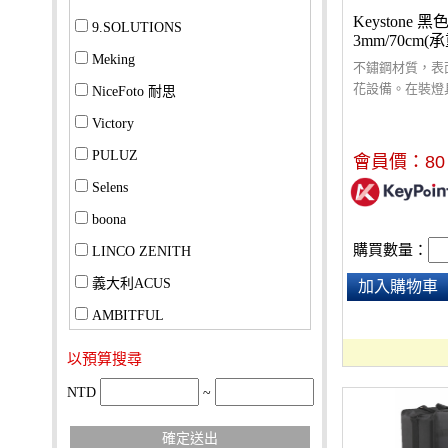
Keystone
9.SOLUTIONS
3mm/70cm(承
Meking
不鏽鋼材質，表
花設備。在裝燈
NiceFoto 耐思
架、腳架上時，
Victory
燈具器材掉落，
損失或意外發生
PULUZ
會員價：
80
Selens
boona
購買數量：
LINCO ZENITH
義大利ACUS
加入購物車
AMBITFUL
以預算搜尋
NTD
~
確定送出