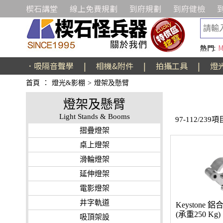
楔石講堂
線上免費規劃
到府規劃
到府健檢
熱門:
M
．吸隔音聲學
|
相機&附件
|
拍攝工具
|
燈
首頁
：
燈光&影棚
>
燈架及懸臂
燈架及懸臂
Light Stands & Booms
97-112/239項
摺疊燈架
桌上燈架
滑輪燈架
延伸燈架
電影燈架
井字軌道
Keystone 
(承重250 Kg)
吸頂架設