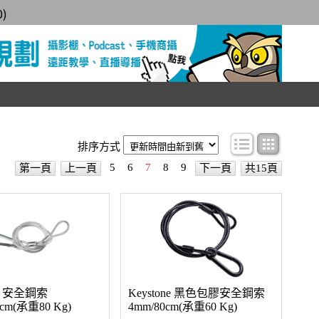
0
)
條目顯示
圖文顯
排序方式
5
6
7
8
9
第一頁
上一頁
下一頁
共15頁
ne 安全鋼索
Keystone 黑色包膠安全鋼索
0cm(承重80 Kg)
4mm/80cm(承重60 Kg)