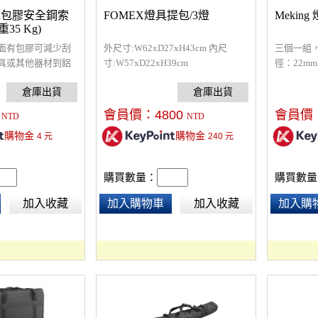
 黑色包膠安全鋼索
FOMEX燈具提包/3燈
Meking
重35 Kg)
面有包膠可減少刮
外尺寸:W62xD27xH43cm 內尺
三個一組，
具或其他器材到鋁
寸:W57xD22xH39cm
徑：22mm
綁上安全鋼索防止
避免造成人員財產
。
會員價：
4800
會員價
NTD
NTD
購物金
購物金
4
元
240
元
購買數量：
購買數量
加入收藏
加入購物車
加入收藏
加入購