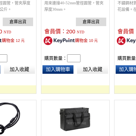
m管徑圓管，管夾厚度
用來連接40-52mm管徑圓管，管夾
不鏽鋼材
0公斤。
厚度30mm。
花設備。
架、腳架
燈具器材
損失或意
0
會員價：
200
會員價
NTD
NTD
購物金
購物金
12
元
10
元
購買數量：
購買數量
加入收藏
加入購物車
加入收藏
加入購