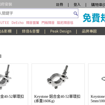
到府安裝
購物車(
註冊
|
登入
|
UTEE
DeEcho
隔音窗簾
門板隔音
阻尼隔音毯
光&影棚
|
錄音&音響
|
Peak Design
|
品牌專館
目
鋁合金40-52單環扣
Keystone 鋁合金40-52單環扣
Keysto
(承重160Kg)
5mm/10