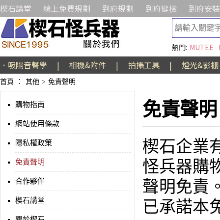
楔石講堂
線上免費規劃
到府規劃
到府健檢
到府安裝
熱門:
MUTEE
．吸隔音聲學
|
相機&附件
|
拍攝工具
|
燈光&影棚
首頁
：
其他
>
免責聲明
免責聲明
購物指南
網站使用條款
楔石企業
隱私權政策
怪兵器購
免責聲明
合作夥伴
聲明免責
楔石講堂
已承諾本
關於楔石