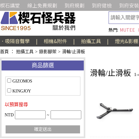
楔石講堂
線上免費規劃
到府規劃
到府健檢
到府安裝
熱門:
MUTEE
．吸隔音聲學
|
相機&附件
|
拍攝工具
|
燈光&影棚
首頁
：
拍攝工具
>
錄影腳架
>
滑輪/止滑板
商品篩選
滑輪/止滑板
1
GIZOMOS
KINGJOY
以預算搜尋
NTD
~
確定送出