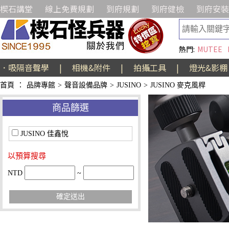
楔石講堂
線上免費規劃
到府規劃
到府健檢
到府安裝
熱門:
MUTEE
．吸隔音聲學
|
相機&附件
|
拍攝工具
|
燈光&影棚
首頁
：
品牌專館
>
聲音設備品牌
>
JUSINO
>
JUSINO 麥克風桿
商品篩選
JUSINO 佳鑫悅
以預算搜尋
NTD
~
確定送出