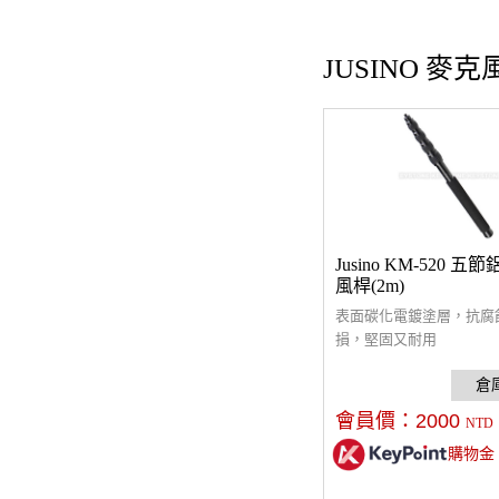
JUSINO 麥克
Jusino KM-520 
風桿(2m)
表面碳化電鍍塗層，抗腐
損，堅固又耐用
會員價：
2000
NTD
購物金