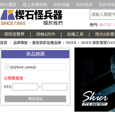
楔石講堂
線上免費規劃
到府規劃
到府健檢
到府安裝
熱門:
MUTEE
．吸隔音聲學
|
相機&附件
|
拍攝工具
|
燈光&影棚
首頁
：
品牌專館
>
動態錄影設備品牌
>
SKIER
>
SKIER 錄影搖臂ZOOM
商品篩選
@@kind_name@
以預算搜尋
NTD
~
確定送出