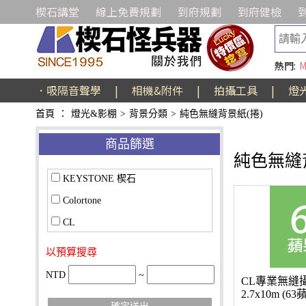
楔石講堂
線上免費規劃
到府規劃
到府健檢
熱門:
M
．吸隔音聲學
|
相機&附件
|
拍攝工具
|
燈
首頁
：
燈光&影棚
>
背景分類
>
純色無縫背景紙(捲)
商品篩選
純色無縫
KEYSTONE 楔石
Colortone
CL
以預算搜尋
NTD
~
CL專業無縫
2.7x10m (6