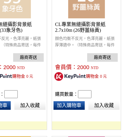
無縫攝影背景紙
CL專業無縫攝影背景紙
m (33象牙色)
2.7x10m (26野薑絲黃)
不反光，色澤亮麗，紙張
顏色均衡不反光，色澤亮麗，紙張
。（特殊商品寄送，每件
厚薄適中。（特殊商品寄送，每件
費$300）
酌收額外運費$300）
：
2000
會員價：
2000
NTD
NTD
購物金
購物金
0
元
0
元
：
購買數量：
物車
加入收藏
加入購物車
加入收藏