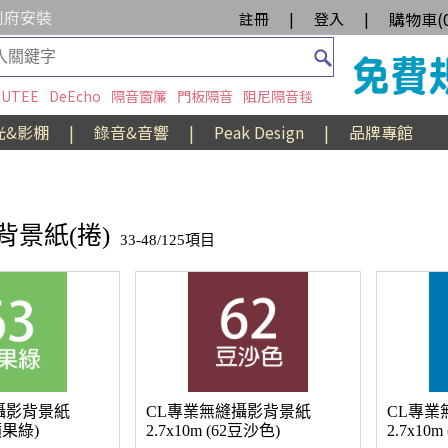
到府安裝
購物車(
註冊
|
登入
|
UTEE
DeEcho
隔音窗簾
門板隔音
阻尼隔音毯
光&影棚
|
錄音&音響
|
Peak Design
|
品牌專館
背景紙(捲)
33-48/125項目
攝影背景紙
CL專業無縫攝影背景紙
CL專業
3蘋果綠)
2.7x10m (62豆沙色)
2.7x10m