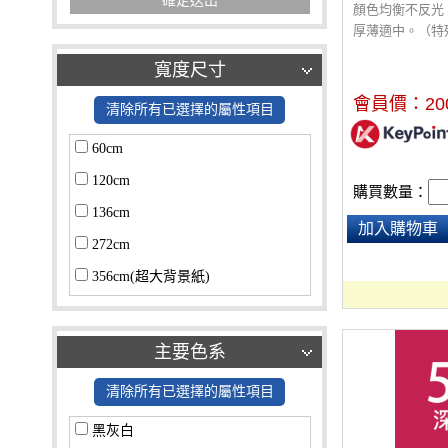
確定送出
顏色均衡不反光
厚薄適中。（特
酌收額外運費$3
寬度尺寸
會員價：
20
清除所有已選擇的屬性項目
60cm
120cm
購買數量：
136cm
加入購物車
272cm
356cm(超大背景紙)
其他
主要色系
清除所有已選擇的屬性項目
黑灰白