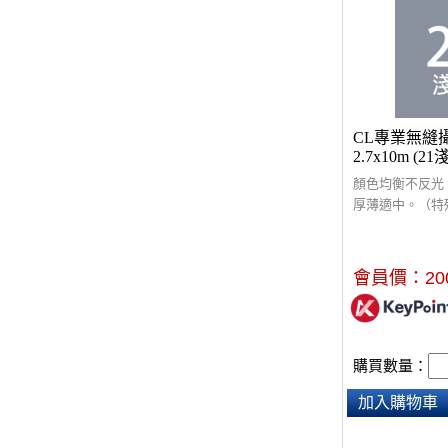
CL專業無縫
2.7x10m (21
顏色均衡不反光
厚薄適中。（特
酌收額外運費$3
會員價：
20
購買數量：
加入購物車