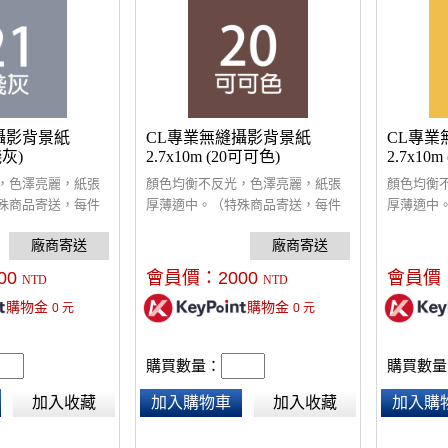
攝影背景紙
CL專業無縫攝影背景紙
CL專業
淺灰)
2.7x10m (20可可色)
2.7x10m
，色澤亮麗，紙張
顏色均衡不反光，色澤亮麗，紙張
顏色均衡
殊商品寄送，每件
厚薄適中。（特殊商品寄送，每件
厚薄適中
00）
酌收額外運費$300）
酌收額外運
00
會員價：
2000
會員價
NTD
NTD
購物金
購物金
0
元
0
元
購買數量：
購買數量
加入收藏
加入購物車
加入收藏
加入購