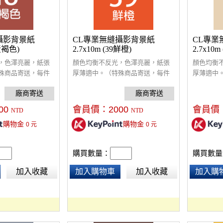
攝影背景紙
CL專業無縫攝影背景紙
CL專業
8黃褐色)
2.7x10m (39鮮橙)
2.7x10
，色澤亮麗，紙張
顏色均衡不反光，色澤亮麗，紙張
顏色均衡
殊商品寄送，每件
厚薄適中。（特殊商品寄送，每件
厚薄適中
00）
酌收額外運費$300）
酌收額外運
00
會員價：
2000
會員價
NTD
NTD
購物金
購物金
0
元
0
元
購買數量：
購買數量
加入收藏
加入購物車
加入收藏
加入購