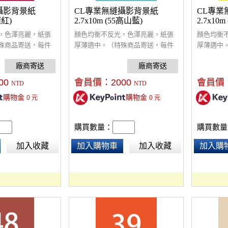
攝影背景紙
CL專業無縫攝影背景紙
CL專業
深紅)
2.7x10m (55高山藍)
2.7x10
，色澤亮麗，紙張
顏色均衡不反光，色澤亮麗，紙張
顏色均衡
殊商品寄送，每件
厚薄適中。（特殊商品寄送，每件
厚薄適中
00）
酌收額外運費$300）
酌收額外運
00
會員價：
2000
會員價
NTD
NTD
購物金
購物金
0
元
0
元
購買數量：
購買數量
加入收藏
加入購物車
加入收藏
加入購