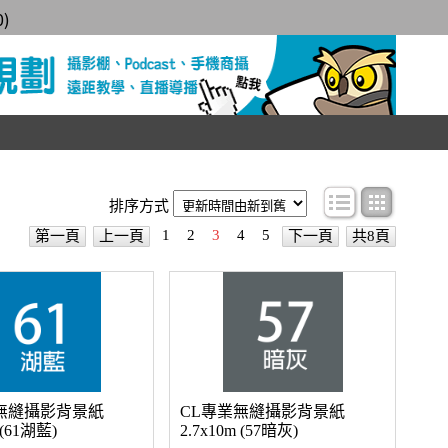
0
)
條目顯示
圖文顯
排序方式
1
2
3
4
5
第一頁
上一頁
下一頁
共8頁
無縫攝影背景紙
CL專業無縫攝影背景紙
 (61湖藍)
2.7x10m (57暗灰)