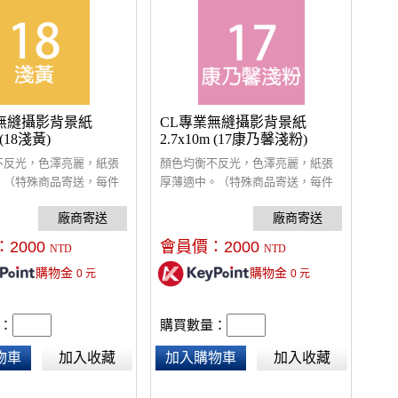
無縫攝影背景紙
CL專業無縫攝影背景紙
 (18淺黃)
2.7x10m (17康乃馨淺粉)
不反光，色澤亮麗，紙張
顏色均衡不反光，色澤亮麗，紙張
。（特殊商品寄送，每件
厚薄適中。（特殊商品寄送，每件
費$300）
酌收額外運費$300）
：
2000
會員價：
2000
NTD
NTD
購物金
購物金
0
元
0
元
：
購買數量：
物車
加入收藏
加入購物車
加入收藏