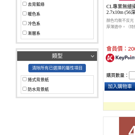
去背藍綠
CL專業無縫
2.7x10m (56
暖色系
顏色均衡不反光
冷色系
厚薄適中。（特
酌收額外運費$3
漸層系
多色套組
會員價：
20
其他
類型
清除所有已選擇的屬性項目
購買數量：
捲式背景紙
加入購物車
防水背景紙