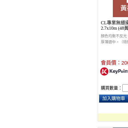
CL專業無縫
2.7x10m (4
顏色均衡不反光
厚薄適中。（特
酌收額外運費$3
會員價：
20
購買數量：
加入購物車