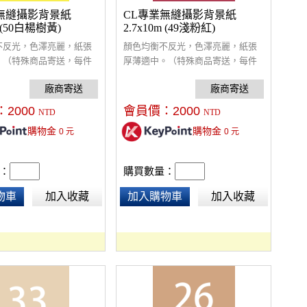
無縫攝影背景紙
CL專業無縫攝影背景紙
m (50白楊樹黃)
2.7x10m (49淺粉紅)
不反光，色澤亮麗，紙張
顏色均衡不反光，色澤亮麗，紙張
。（特殊商品寄送，每件
厚薄適中。（特殊商品寄送，每件
費$300）
酌收額外運費$300）
：
2000
會員價：
2000
NTD
NTD
購物金
購物金
0
元
0
元
：
購買數量：
物車
加入收藏
加入購物車
加入收藏