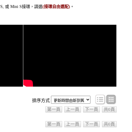
, 或 Mini S接環，請選
(接環自由選配)
。
條目顯示
圖文顯
排序方式
第一頁
上一頁
下一頁
共0頁
第一頁
上一頁
下一頁
共0頁