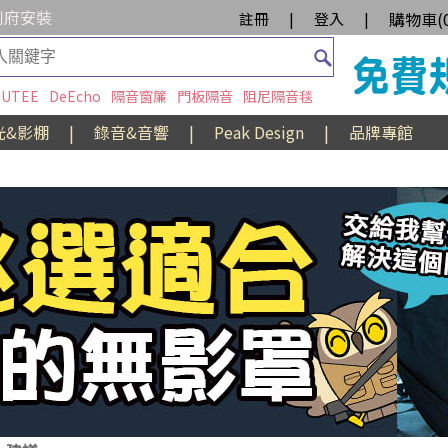
到府安裝
購物車(
註冊
|
登入
|
UTEE
DeEcho
隔音窗簾
門板隔音
阻尼隔音毯
光&影棚
|
錄音&音響
|
Peak Design
|
品牌專館