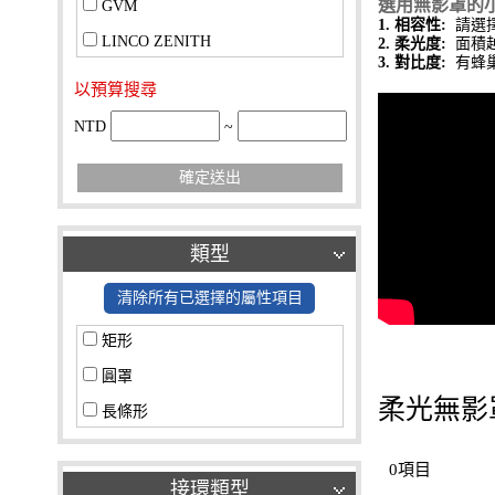
選用無影罩的小
GVM
1. 相容性:
請選擇
LINCO ZENITH
2. 柔光度:
面積越
3. 對比度:
有蜂巢
以預算搜尋
NTD
~
確定送出
類型
清除所有已選擇的屬性項目
矩形
圓罩
柔光無影
長條形
0項目
接環類型