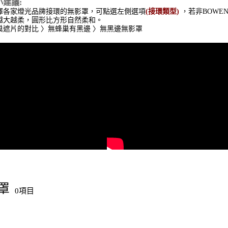
建議:
各家燈光品牌接環的無影罩，可點選左側選項
(接環類型)
，若非BOWENS
大越柔，圓形比方形自然柔和。
遮片的對比 〉無蜂巢有黑邊 〉無黑邊無影罩
罩
0項目