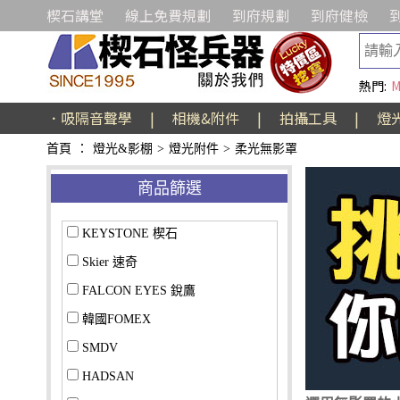
楔石講堂
線上免費規劃
到府規劃
到府健檢
熱門:
M
．吸隔音聲學
|
相機&附件
|
拍攝工具
|
燈
首頁
：
燈光&影棚
>
燈光附件
>
柔光無影罩
商品篩選
KEYSTONE 楔石
Skier 速奇
FALCON EYES 銳鷹
韓國FOMEX
SMDV
HADSAN