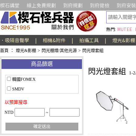
楔石講堂
線上免費規劃
到府規劃
到府健檢
到府安裝
熱門:
MUTEE
．吸隔音聲學
|
相機&附件
|
拍攝工具
|
燈光&影棚
首頁
：
燈光&影棚
>
閃光棚燈/其他光源
>
閃光燈套組
商品篩選
閃光燈套組
1-
韓國FOMEX
SMDV
以預算搜尋
NTD
~
確定送出