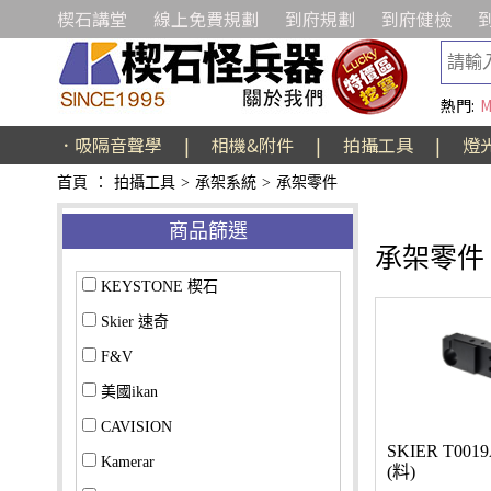
楔石講堂
線上免費規劃
到府規劃
到府健檢
熱門:
M
．吸隔音聲學
|
相機&附件
|
拍攝工具
|
燈
首頁
：
拍攝工具
>
承架系統
>
承架零件
商品篩選
承架零件
KEYSTONE 楔石
Skier 速奇
F&V
美國ikan
CAVISION
SKIER T0
Kamerar
(料)