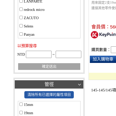
LANPARTE
用來固定2支19
連接其他零件使
redrock micro
ZACUTO
Selens
會員價：
56
Panyan
以預算搜尋
購買數量：
NTD
~
加入購物車
確定送出
管徑
145-145/145
清除所有已選擇的屬性項目
15mm
19mm