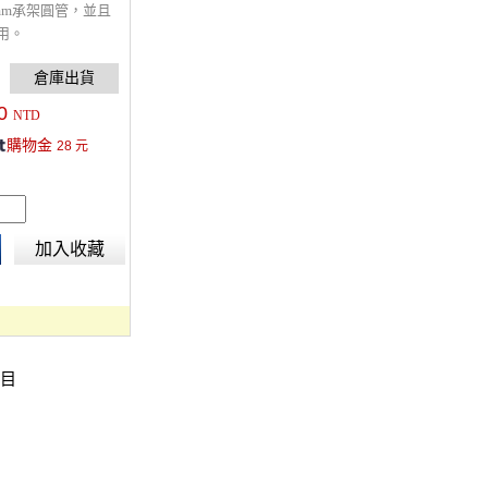
mm承架圓管，並且
用。
0
NTD
購物金
28
元
加入收藏
項目