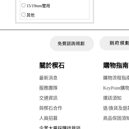
15/19mm雙用
其他
關於楔石
購物指南
最新消息
購物流程指
服務團隊
KeyPoint購
交通資訊
運送須知
與楔石合作
退/換貨及退
人員招募
商品保固須
企業大量採購找我談