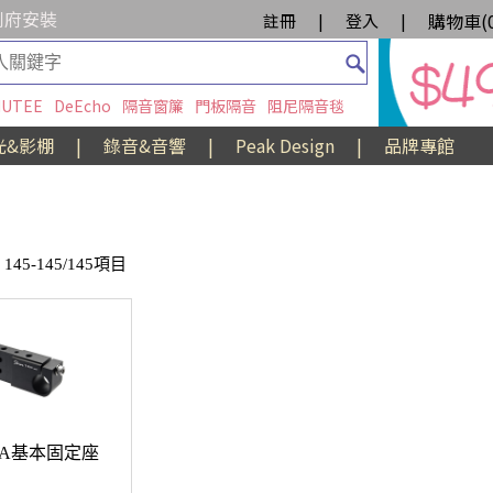
到府安裝
購物車(
註冊
|
登入
|
UTEE
DeEcho
隔音窗簾
門板隔音
阻尼隔音毯
光&影棚
|
錄音&音響
|
Peak Design
|
品牌專館
145-145/145項目
019A基本固定座