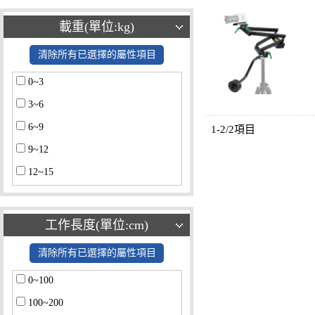
載重(單位:kg)
清除所有已選擇的屬性項目
0~3
3~6
6~9
1-2/2項目
9~12
12~15
15~18
18~21
工作長度(單位:cm)
21~24
清除所有已選擇的屬性項目
24~27
0~100
27~30
100~200
30~33