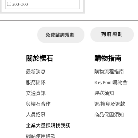
200~300
33~36
關於楔石
購物指南
最新消息
購物流程指南
服務團隊
KeyPoint購物金
交通資訊
運送須知
與楔石合作
退/換貨及退款
人員招募
商品保固須知
企業大量採購找我談
網站使用條款