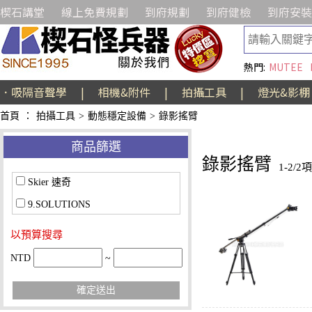
楔石講堂
線上免費規劃
到府規劃
到府健檢
到府安裝
熱門:
MUTEE
．吸隔音聲學
|
相機&附件
|
拍攝工具
|
燈光&影棚
首頁
：
拍攝工具
>
動態穩定設備
>
錄影搖臂
商品篩選
錄影搖臂
1-2/2
Skier 速奇
9.SOLUTIONS
以預算搜尋
NTD
~
確定送出