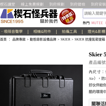
楔石講堂
線上免費規劃
到府規劃
到府健檢
到府安裝
熱門:
MUTEE
．吸隔音聲學
|
相機&附件
|
拍攝工具
|
燈光&影棚
首頁
：
品牌專館
>
動態錄影設備品牌
>
SKIER
>
SKIER 抗撞氣密提箱
Skie
產品編號:
內尺寸：52
Air），
好伙伴給
酷的環境
關聯活