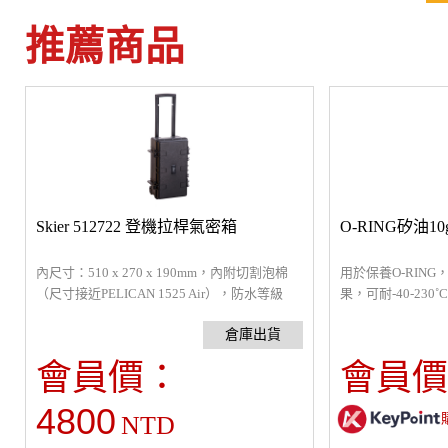
推薦商品
Skier 512722 登機拉桿氣密箱
O-RING矽油10
內尺寸：510 x 270 x 190mm，內附切割泡棉
用於保養O-RIN
（尺寸接近PELICAN 1525 Air），防水等級
果，可耐-40-23
IP67，自動壓力平衡閥可平衡內外壓力，陪你
機潛水殼、DSL
一起上山下海的好伙伴給你最全面安心的防
箱...等有O-RING
護，是提箱也是防潮箱。專業等級的防護規
會員價：
會員價
格，在嚴酷的環境中可保護你的精密儀器不受
惡劣環境地形及撞擊影響損壞。※可登機※
4800
NTD