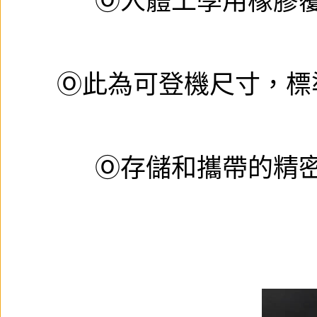
Ⓞ人體工學用橡膠
Ⓞ此為可登機尺寸，標
Ⓞ存儲和攜帶的精