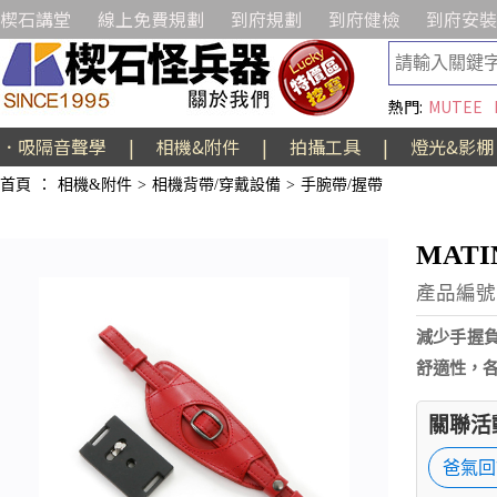
楔石講堂
線上免費規劃
到府規劃
到府健檢
到府安裝
熱門:
MUTEE
．吸隔音聲學
|
相機&附件
|
拍攝工具
|
燈光&影棚
首頁
：
相機&附件
>
相機背帶/穿戴設備
>
手腕帶/握帶
MATI
產品編號:
減少手握負
舒適性，各
關聯活
爸氣回