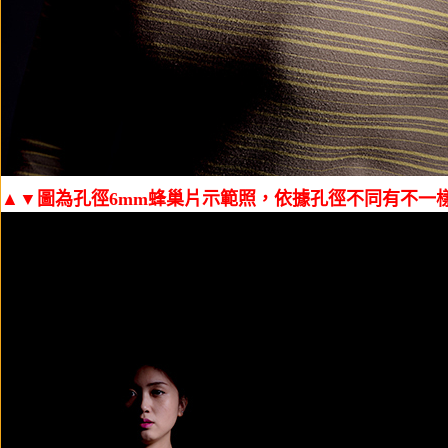
▲▼圖為孔徑6mm蜂巢片示範照，依據孔徑不同有不一