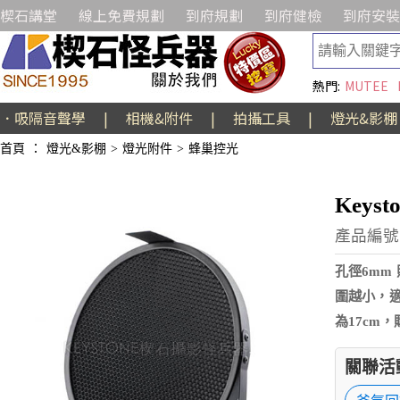
楔石講堂
線上免費規劃
到府規劃
到府健檢
到府安裝
熱門:
MUTEE
．吸隔音聲學
|
相機&附件
|
拍攝工具
|
燈光&影棚
首頁
：
燈光&影棚
>
燈光附件
>
蜂巢控光
Keys
產品編號:A
孔徑6mm
圍越小，適
為17cm
關聯活