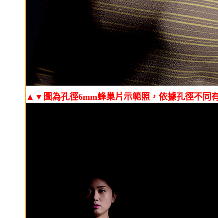
▲▼圖為孔徑6mm蜂巢片示範照，依據孔徑不同