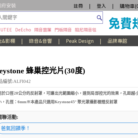
到府安裝
購物車(
註冊
|
登入
|
UTEE
DeEcho
隔音窗簾
門板隔音
阻尼隔音毯
光&影棚
|
錄音&音響
|
Peak Design
|
品牌專館
eystone 蜂巢控光片(30度)
編號:ALFI042
用於口徑28公分的反射罩，可讓出光範圍縮小，達到局部控光的效果，孔距越
小，孔徑：6mm※本產品只適用Keystone45° 聚光罩攝影棚燈反射罩
關聯活動:
爸氣回饋季！