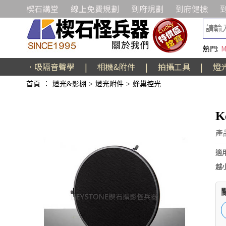
楔石講堂
線上免費規劃
到府規劃
到府健檢
熱門:
M
．吸隔音聲學
|
相機&附件
|
拍攝工具
|
燈
首頁
：
燈光&影棚
>
燈光附件
>
蜂巢控光
K
產品
適
越