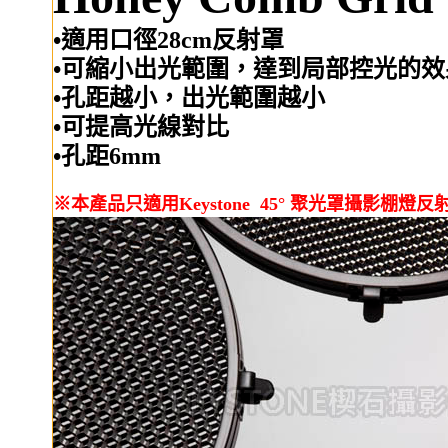
•適用口徑28cm反射罩
•可縮小出光範圍，達到局部控光的效
•孔距越小，出光範圍越小
•可提高光線對比
•孔距6mm
※本產品只適用Keystone 45° 聚光罩攝影棚燈反