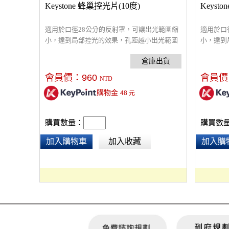
Keystone 蜂巢控光片(10度)
Keyst
適用於口徑28公分的反射罩，可讓出光範圍縮
適用於口
小，達到局部控光的效果，孔距越小出光範圍
小，達到
越小，孔徑：2mm※本產品只適用Keystone45°
越小，孔徑
聚光罩攝影棚燈反射罩
聚光罩攝
會員價：
960
會員價
NTD
購物金
48
元
購買數量：
購買數
加入購物車
加入收藏
加入購