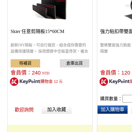
Skier 任意剪隔板15*60CM
強力粘扣帶雙面鉤
創新DIY隔板，可自行裁剪、組合成你需要的
整條雙面強力鉤面
設備保護隔層。 採用塑膠中空板當骨架，複合
隔層
泡棉及天鵝絨。 具有質輕保護性佳的特性，搭
配魔術氈，即可組合使用。
會員價：
240
會員價：
120
NTD
購物金
12
元
購買數量：
加入收藏
加入購物車
歡迎詢問