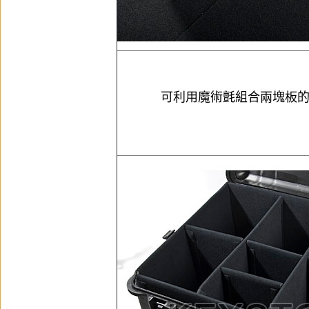
可利用魔術氈組合兩塊板