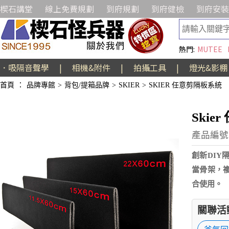
楔石講堂
線上免費規劃
到府規劃
到府健檢
到府安裝
熱門:
MUTEE
．吸隔音聲學
|
相機&附件
|
拍攝工具
|
燈光&影棚
首頁
：
品牌專館
>
背包/提箱品牌
>
SKIER
>
SKIER 任意剪隔板系統
Skie
產品編號:
創新DIY
當骨架，
合使用。
關聯活