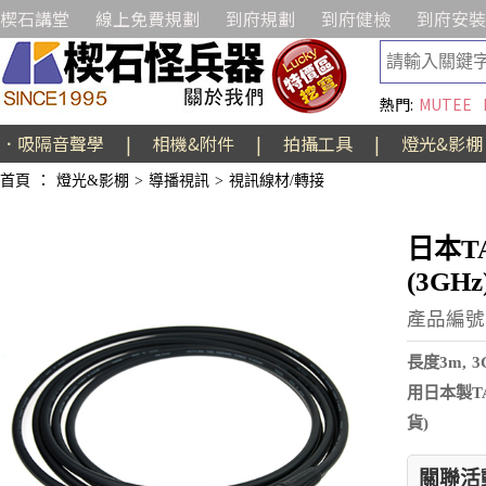
楔石講堂
線上免費規劃
到府規劃
到府健檢
到府安裝
熱門:
MUTEE
．吸隔音聲學
|
相機&附件
|
拍攝工具
|
燈光&影棚
首頁
：
燈光&影棚
>
導播視訊
>
視訊線材/轉接
日本T
(3GHz
產品編號:
長度3m, 3
用日本製T
貨)
關聯活