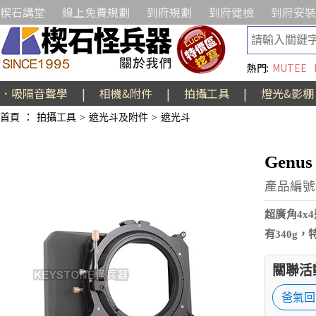
楔石講堂
線上免費規劃
到府規劃
到府健檢
到府安裝
熱門:
MUTEE
．吸隔音聲學
|
相機&附件
|
拍攝工具
|
燈光&影棚
首頁
：
拍攝工具
>
遮光斗及附件
>
遮光斗
Gen
產品編號:
超廣角4x
有340g
關聯活
爸氣回