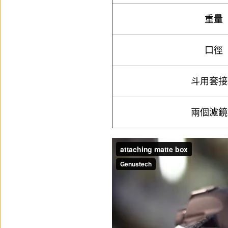
重量
口徑
斗用套接
兩個濾鏡