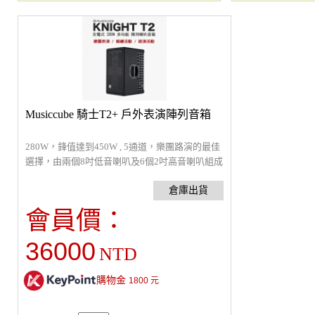
Musiccube 騎士T2+ 戶外表演陣列音箱
280W，鋒值達到450W , 5通道，樂團路演的最佳
選擇，由兩個8吋低音喇叭及6個2吋高音喇叭組成
的陣列音箱，另有2個獨立高音監聽喇叭，朝向歌
手，可清晰聽到自己的聲音，5個6.35mm及XLR
通用輸入口，適合各種樂器及麥克風，獨立的EQ
會員價：
調整及特效設定。可藍芽連接手機，當作藍芽喇
叭播放音樂。可直播、內錄。適街頭藝人，彈唱
36000
NTD
表演 、練舞、聚會K歌、會議、演講。尺寸：
480*380*270mm， 內置鋰電池。可使用6小時。
重量13.6 Kg
購物金
1800
元