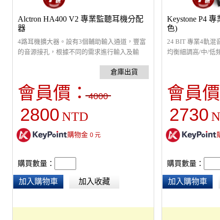
Alctron HA400 V2 專業監聽耳機分配
Keystone P
器
色)
4路耳機擴大器。設有3個輔助輸入通道，豐富
24 BIT 專業4軌
的音源接孔，根據不同的需求進行輸入及輸
均衡細調高/中/低
出；每個通道的音源輸出均配有3.5mm及
芽輸入音檔，錄音
6.35mm插孔，4段式LED動態音量指示，可獨
為外接錄音介面，
立調控音量，即時掌控避免音量過載；各組獨
作室使用。(連接電腦
會員價：
會員價
立擴大通道設計，高品質JRC晶片，減少互相
連接線)
4000
干擾及混音。
2800
2730
NTD
N
購物金
0
元
購買數量：
購買數量：
加入購物車
加入收藏
加入購物車