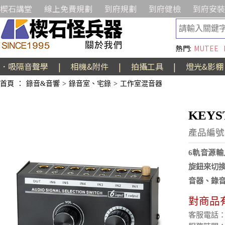
楔石講堂
線上免費規劃
到府規劃
到府健檢
到府安裝
熱門:
MUTEE
．吸隔音聲學
|
相機&附件
|
拍攝工具
|
燈光&影棚
首頁
：
錄音&音響
>
錄音室、宅錄
>
工作室混音器
KEYS
產品編號:
6軌音源輸
旋鈕來切
音器、錄
對商品
客服電話：(02