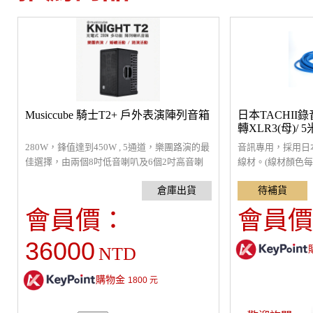
Musiccube 騎士T2+ 戶外表演陣列音箱
日本TACHII錄
轉XLR3(母)/ 5
280W，鋒值達到450W , 5通道，樂團路演的最
音訊專用，採用日本
佳選擇，由兩個8吋低音喇叭及6個2吋高音喇
線材。(線材顏色
叭組成的陣列音箱，另有2個獨立高音監聽喇
貨)
叭，朝向歌手，可清晰聽到自己的聲音，5個
6.35mm及XLR通用輸入口，適合各種樂器及麥
會員價：
會員價
克風，獨立的EQ調整及特效設定。可藍芽連接
手機，當作藍芽喇叭播放音樂。可直播、內
36000
NTD
錄。適街頭藝人，彈唱表演 、練舞、聚會K
歌、會議、演講。尺寸：480*380*270mm，
內置鋰電池。可使用6小時。重量13.6 Kg
購物金
1800
元