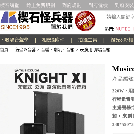
楔石講堂
線上免費規劃
到府規劃
到府健檢
到府安裝
熱門:
MUTEE
．吸隔音聲學
|
相機&附件
|
拍攝工具
|
燈光&影棚
首頁
：
錄音&音響
>
音響、喇叭、音箱
>
表演用 彈唱音箱
Musi
產品編號:
320W，
行程低音
主揚聲器
箱，來創
330*550*