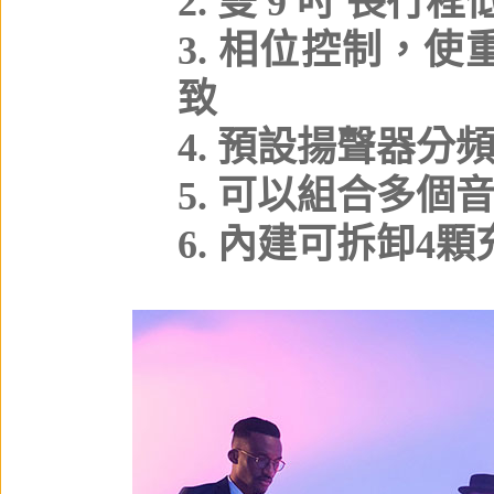
2. 雙 9 吋 
3. 相位控制，
致
4. 預設揚聲器分
5. 可以組合多
6. 內建可拆卸4