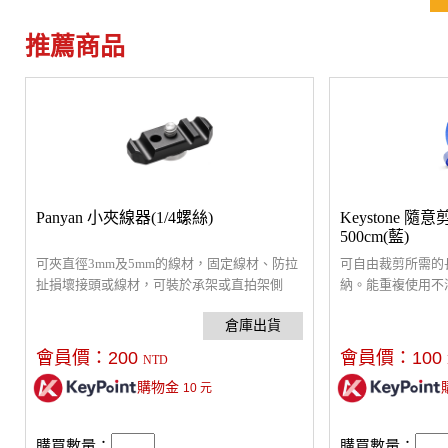
推薦商品
Panyan 小夾線器(1/4螺絲)
Keystone 隨
500cm(藍)
可夾直徑3mm及5mm的線材，固定線材、防拉
可自由裁剪所需的
扯損壞接頭或線材，可裝於承架或直拍架側
納。能重複使用不
邊，保護您的快門線、HDMI線、音源線、
方便使用。反捲即
USB線。
夥伴。
會員價：
200
會員價：
100
NTD
購物金
10
元
購買數量：
購買數量：