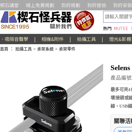
楔石講堂
線上免費規劃
到府規劃
到府健檢
到府安裝
熱門:
MUTEE
．吸隔音聲學
|
相機&附件
|
拍攝工具
|
燈光&影棚
首頁
：
拍攝工具
>
承架系統
>
承架零件
Sele
產品編號:
最多可夾4
壞接頭或
線、USB
關聯活