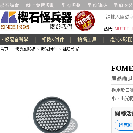
楔石講堂
線上免費規劃
到府規劃
到府健檢
到府安裝
熱門:
MUTEE
．吸隔音聲學
|
相機&附件
|
拍攝工具
|
燈光&影棚
首頁
：
燈光&影棚
>
燈光附件
>
蜂巢控光
FOME
產品編號:
適用於口
小，出光
關聯活
爸氣回