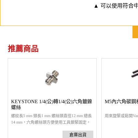
▲ 可以使用符合
推薦商品
KEYSTONE 1/4(公)轉1/4(公)六角鍍鎳
M5內六角碳鋼板
螺絲
螺紋長5 mm 頸長1 mm 螺絲頭直徑12 mm 總長
用來旋緊或鬆開Var
14 mm，六角螺絲頭方便使用工具鎖緊固定，
咬合力強，適用攝錄影周邊設備轉接。