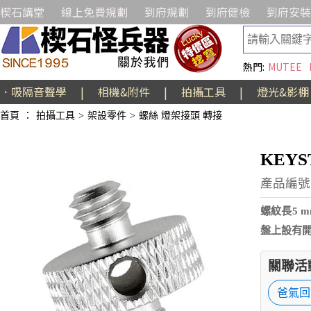
楔石講堂
線上免費規劃
到府規劃
到府健檢
到府安裝
熱門:
MUTEE
．吸隔音聲學
|
相機&附件
|
拍攝工具
|
燈光&影棚
首頁
：
拍攝工具
>
架設零件
>
螺絲 燈架接頭 轉接
KEYS
產品編號:
螺紋長5 m
盤上設有
關聯活
爸氣回