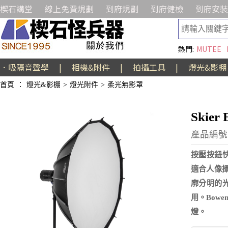
楔石講堂
線上免費規劃
到府規劃
到府健檢
到府安裝
熱門:
MUTEE
．吸隔音聲學
|
相機&附件
|
拍攝工具
|
燈光&影棚
首頁
：
燈光&影棚
>
燈光附件
>
柔光無影罩
Skie
產品編號:A
按壓按鈕
適合人像攝
廓分明的
用。Bowen
燈。