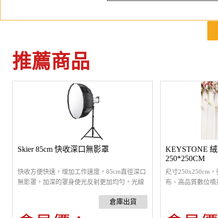
推薦商品
Skier 85cm 快收深口無影罩
KEYSTONE
250*250CM
快收方便快速，增加工作速度，85cm直徑深口
尺寸250x250c
無影罩，加深的罩身使光反射更加均勻，光線
布、高品質數位噴
更柔和，外拍易收好攜帶，適合拍商品人像、
更耐用，可清洗熨
服裝攝影
適合拍攝婚紗、情
紗。