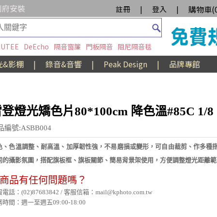
到府安裝
購物車(
註冊
|
登入
|
UTEE
DeEcho
隔音窗簾
門板隔音
阻尼隔音毯
光&影棚
|
錄音&音響
|
Peak Design
|
品牌專館
登燈光矯色片80*100cm 降色溫#85C 1/8
品編號:ASBB004
色、色溫調整、耐高溫、加厚韌性強，不易磨損或變形，可自由裁剪、作多種
同的攝影氛圍，搭配旗板框、旗板關節、簡易背景架使用，方便調整燈光距離範
商品有任何問題嗎？
電話：(02)87683842 / 客服信箱：mail@kphoto.com.tw
時間：週一至週五09:00-18:00