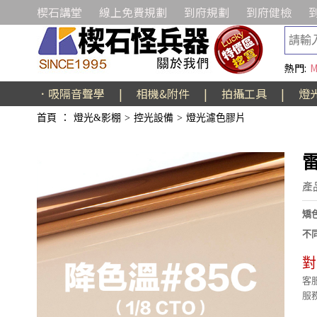
楔石講堂
線上免費規劃
到府規劃
到府健檢
熱門:
M
．吸隔音聲學
|
相機&附件
|
拍攝工具
|
燈
首頁
：
燈光&影棚
>
控光設備
>
燈光濾色膠片
雷
產
矯
不
對
客服
服務