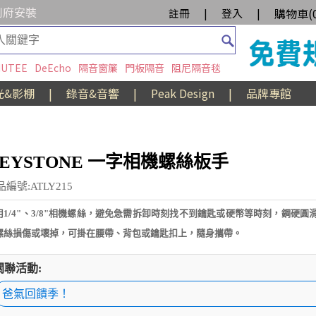
到府安裝
購物車(
註冊
|
登入
|
UTEE
DeEcho
隔音窗簾
門板隔音
阻尼隔音毯
光&影棚
|
錄音&音響
|
Peak Design
|
品牌專館
EYSTONE 一字相機螺絲板手
編號:ATLY215
用1/4"、3/8"相機螺絲，避免急需拆卸時刻找不到鑰匙或硬幣等時刻，鋼硬圓
螺絲損傷或壞掉，可掛在腰帶、背包或鑰匙扣上，隨身攜帶。
關聯活動:
爸氣回饋季！