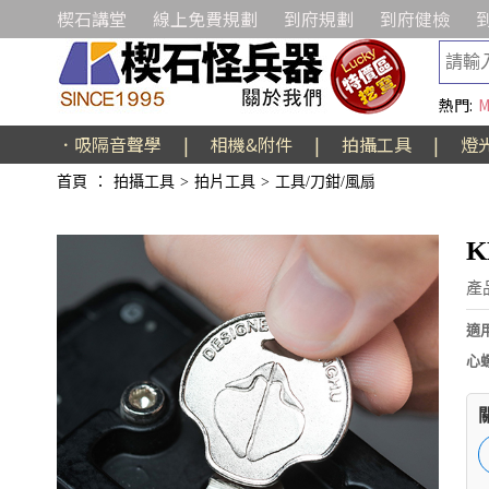
楔石講堂
線上免費規劃
到府規劃
到府健檢
熱門:
M
．吸隔音聲學
|
相機&附件
|
拍攝工具
|
燈
首頁
：
拍攝工具
>
拍片工具
>
工具/刀鉗/風扇
K
產品
適
心