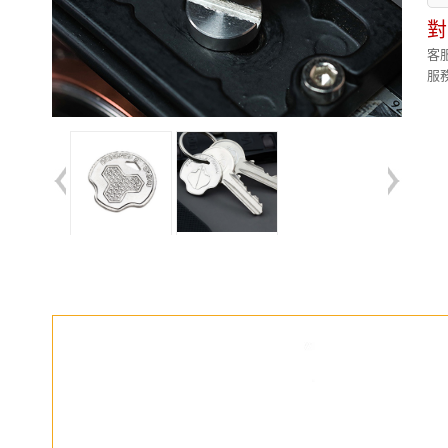
對
客服
服務