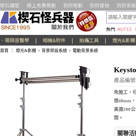
楔石講堂
線上免費規劃
到府規劃
到府健檢
到府安裝
熱門:
MUTEE
．吸隔音聲學
|
相機&附件
|
拍攝工具
|
燈光&影棚
首頁
：
燈光&影棚
>
背景架設系統
>
電動背景系統
Keys
產品編號:
免施工，
徑48mm
高度280
間。
關聯活