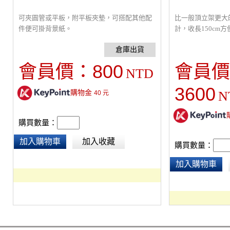
可夾圓管或平板，附平板夾墊，可搭配其他配
比一般頂立架更大
件便可掛背景紙。
計，收長150cm
就可架設，可調整
夾、背景鍊條組，重
150-376cm，管徑4
800
會員價：
會員價
NTD
3600
購物金
N
40
元
購買數量：
加入購物車
加入收藏
購買數量：
加入購物車