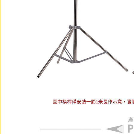
圖中橫桿僅安裝一節1米長作示意，實