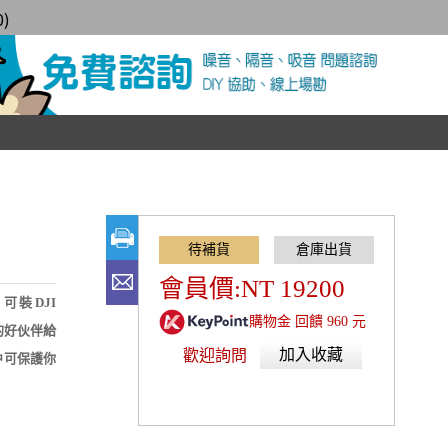
0
)
會員價:NT 19200
、可裝DJI
購物金 回饋 960 元
的好伙伴給
加入收藏
歡迎詢問
中可保護你