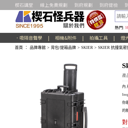
楔石講堂
線上免費規劃
到府規劃
到府健檢
熱門:
M
．吸隔音聲學
|
相機&附件
|
拍攝工具
|
燈
首頁
：
品牌專館
>
背包/提箱品牌
>
SKIER
>
SKIER 抗撞氣
S
產品
內
I
你
的
對