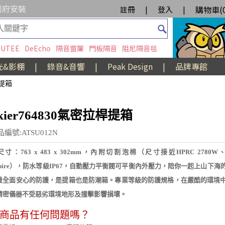
到府安裝
購物車(
註冊
|
登入
|
UTEE
DeEcho
隔音窗簾
門板隔音
阻尼隔音毯
光&影棚
|
錄音&音響
|
Peak Design
|
品牌專館
密提箱
kier764830氣密拉桿提箱
編號:ATSU012N
尺寸：763 x 483 x 302mm，內附切割泡棉（尺寸接近HPRC 2780W
nspire），防水等級IP67，自動壓力平衡閥可平衡內外壓力，陪你一起上山下海
最全面安心的防護，是提箱也是防潮箱。專業等級的防護規格，在嚴酷的環境
精密儀器不受惡劣環境地形及撞擊影響損壞。
商品有任何問題嗎？