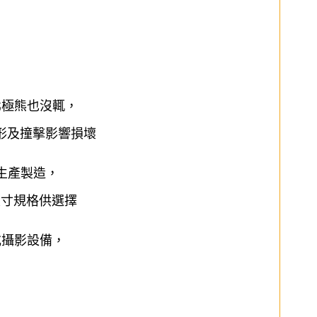
北極熊也沒輒，
形及撞擊影響損壞
合生產製造，
尺寸規格供選擇
或攝影設備，