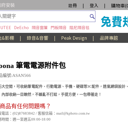
到府安裝
購物車(
註冊
|
登入
|
UTEE
DeEcho
隔音窗簾
門板隔音
阻尼隔音毯
光&影棚
|
錄音&音響
|
Peak Design
|
品牌專館
oona 筆電電源附件包
品編號:ASAN566
巧大空間，可收納筆電配件、行動電源、手機、硬碟等3C配件，透氣網袋設計
，內部收納一目瞭然，不雜亂不打結，手提方便，一包帶著走！
商品有任何問題嗎？
電話：(02)87683842 / 客服信箱：mail@kphoto.com.tw
時間：週一至週五09:00-18:00