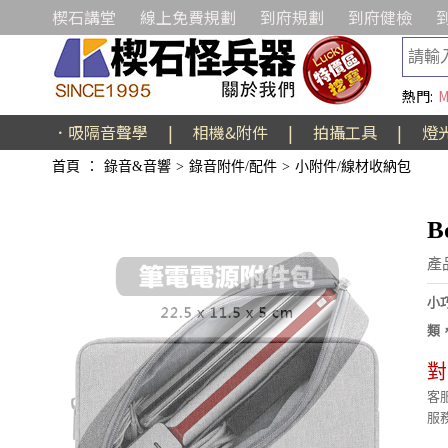
楔石講堂
線上免費規劃
到府規劃
到府健檢
熱門:
M
．吸隔音聲學
|
相機&附件
|
拍攝工具
|
燈
首頁
：
錄音&音響
>
錄音附件/配件
>
小附件/線材收納包
B
產
小
類
對
客服
服務