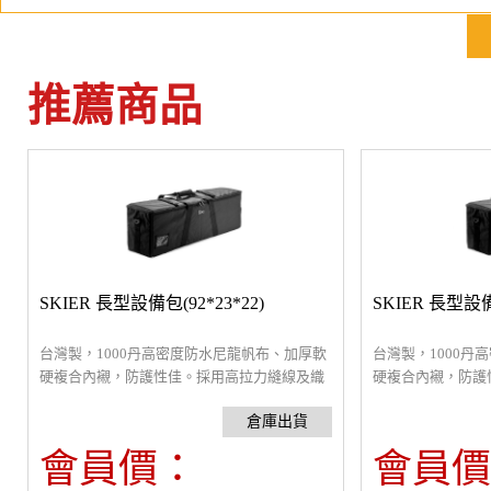
推薦商品
SKIER 長型設備包(92*23*22)
SKIER 長型設備包
台灣製，1000丹高密度防水尼龍帆布、加厚軟
台灣製，1000丹
硬複合內襯，防護性佳。採用高拉力縫線及織
硬複合內襯，防護
帶，搭配強化大拉鍊，耐用度高。雙向拉鍊，
帶，搭配強化大拉
可加鎖，提高其安全性 。可放下3盞600W左右
可加鎖，提高其安全
閃燈、LED燈，燈架及無影罩等附件。
閃燈、LED燈，
會員價：
會員價