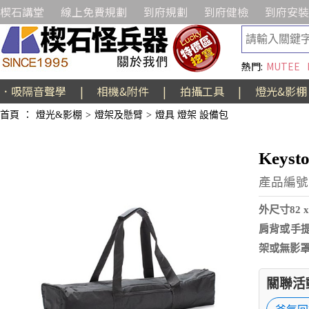
楔石講堂
線上免費規劃
到府規劃
到府健檢
到府安裝
熱門:
MUTEE
．吸隔音聲學
|
相機&附件
|
拍攝工具
|
燈光&影棚
首頁
：
燈光&影棚
>
燈架及懸臂
>
燈具 燈架 設備包
Keys
產品編號:
外尺寸82
肩背或手
架或無影
關聯活