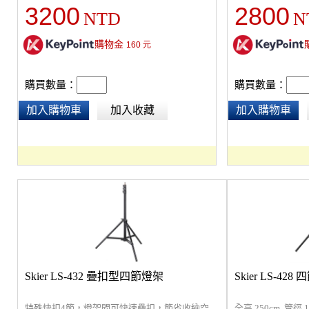
3200
2800
NTD
N
購物金
160
元
購買數量：
購買數量：
加入購物車
加入收藏
加入購物車
Skier LS-432 疊扣型四節燈架
Skier LS-42
特殊快扣4節，燈架間可快速疊扣，節省收納空
全高 250cm, 管徑 1