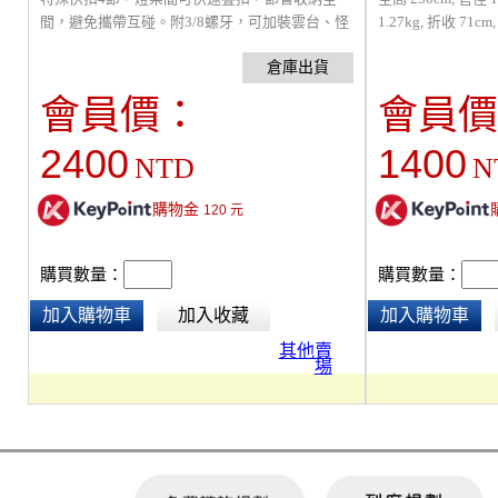
間，避免攜帶互碰。附3/8螺牙，可加裝雲台、怪
1.27kg, 折收 71
手或轉接支架，全高 267cm, 管徑 32-22mm, 最低
加裝怪手或轉接支
79cm , 自重 1.4kg, 折收 75cm, 載重 8 kg。
輪組。
會員價：
會員價
2400
1400
NTD
N
購物金
120
元
購買數量：
購買數量：
加入購物車
加入收藏
加入購物車
其他賣
場