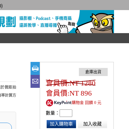
0
)
會員價:NT 1280
用於微距拍
會員價:NT 896
倍率計算方
購物金 回饋 0 元
數量：
加入購物車
加入收藏