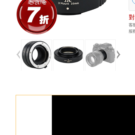
對
客服
服務