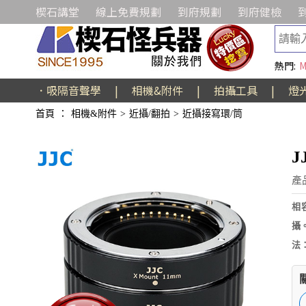
楔石講堂
線上免費規劃
到府規劃
到府健檢
熱門:
M
．吸隔音聲學
|
相機&附件
|
拍攝工具
|
燈
首頁
：
相機&附件
>
近攝/翻拍
>
近攝接寫環/筒
J
產品
相
攝
法