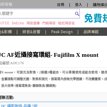
到府安裝
購物車(
註冊
|
登入
|
UTEE
DeEcho
隔音窗簾
門板隔音
阻尼隔音毯
光&影棚
|
錄音&音響
|
Peak Design
|
品牌專館
JC AF近攝接寫環組- Fujifilm X mount
編號:AJJC176
容X mount，可測光及對焦，2接圈3種組合，可以單獨使用或組合使用，適
。金屬接點可調整光圈、對焦和測光，接寫環內部無光學透鏡，不改變畫質。(
：放大倍率=接寫環焦長+鏡頭焦長/鏡頭焦)
關聯活動:
JJC 攝影附件 品牌 7折