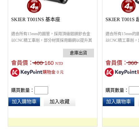
SKIER T001NS 基本座
SKIER T001
適合所有15mm的圓管，採用頂級鋁鎂釸合金
適合所有15mm
以CNC精工車削，部分材質採用鍛鋼以提升其
以CNC精工車削
耐用度。安裝於15mm承架圓管上，可加裝各
耐用度。安裝於1
種Skier料件擴充功能。尺寸：80 x 23 x 14
種Skier料件擴充功能
mm。重量：40 g
mm，更輕薄，重量
會員價：
400
160
會員價：
360
NTD
購物金
0
元
購買數量：
購買數量：
加入購物車
加入收藏
加入購物車