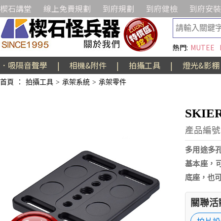
楔石講堂
線上免費規劃
到府規劃
到府健檢
到府安裝
熱門:
MUTEE
．吸隔音聲學
|
相機&附件
|
拍攝工具
|
燈光&影棚
首頁
：
拍攝工具
>
承架系統
>
承架零件
SKIE
產品編號:
多用途多孔
基本座，可
底座，也
關聯活